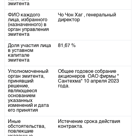
Индекс и Капитализация
Наши партнеры
Финансовый рынок KG
эмитента
План работы на год
Котировки по ЦБ
Cтратегия развития
Пресс-клуб
ФИО каждого
Чо Чон Хаг , генеральный 
лица, избранного
директор 
Котировки по драг. металлам
Корпоративные документы
25 лет ЗАО КФБ
(назначенного) в
орган управления
Расписание аукционов по ГЦБ
Контакты
эмитента
Результаты аукционов ГЦБ
Доля участия лица
81,67 %
в уставном
Объем ГЦБ в обращении
капитале
эмитента
Результаты аукционов по депозитам
Уполномоченный
Общее годовое собрание  
орган эмитента,
акционеров  ОАО фирмы " 
принявший
Сантехма" 10 апреля 2023 
решение,
года.
являющееся
основанием
указанных
изменений и дата
его принятия
Иные
Истечение срока действия 
обстоятельства,
контракта.
повлекшие