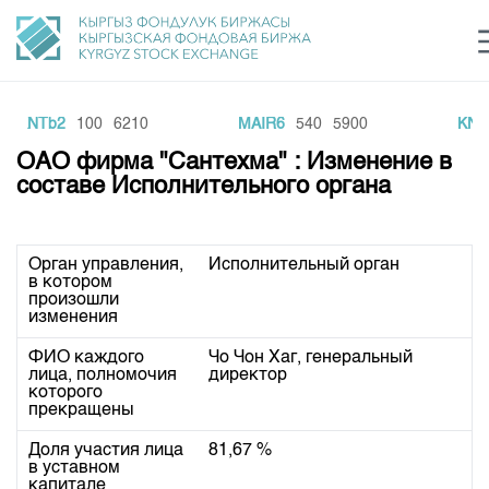
KKNTb2
100
6210
MAIR6
540
5900
KNE
Центр раскрытия информации
Сектор устойчивого развития
Ин
login
ОАО фирма "Сантехма" : Изменение в
Финансовый рынок KG
Рус
Кыр
Eng
составе Исполнительного органа
О нас
Орган управления,
Исполнительный орган 
Направления
Общая информация
в котором
произошли
Акционеры
изменения
Нормативная база
Товарно-сырьевой сектор
Руководство
ФИО каждого
Чо Чон Хаг, генеральный 
Листинг
Статистика торгов
Биржевая деятельность
лица, полномочия
директор 
Внутренний аудитор
которого
Центр раскрытия информации
Депозитарная деятельность
прекращены
Комитеты
Учебный центр
Итоги последних торгов
Тарифы
Центр раскрытия информации
Доля участия лица
81,67 %
Архив торгов
Участники торгов
Аналитика
в уставном
Общая информация
капитале