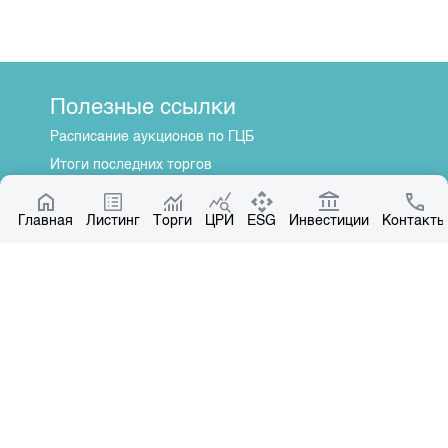
Полезные ссылки
Расписание аукционов по ГЦБ
Итоги последних торгов
Котировки по ЦБ
Главная
Центр раскрытия информации
Листинг
Торги
ЦРИ
ESG
Инвестиции
Контакты
О нас
Общая информация
Контакты
Руководство
Наши партнеры
Контакты
+996 312 31 14 84