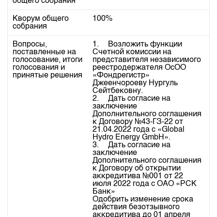
общего собрания
Индекс и Капитализация
Наши партнеры
Финансовый рынок KG
План работы на год
Котировки по ЦБ
Кворум общего
100%
Cтратегия развития
Пресс-клуб
собрания
Котировки по драг. металлам
Корпоративные документы
25 лет ЗАО КФБ
Вопросы,
1.	Возложить функции 
Расписание аукционов по ГЦБ
поставленные на
Счетной комиссии на 
Контакты
голосование, итоги
представителя независимого 
Результаты аукционов ГЦБ
голосования и
реестродержателя ОсОО 
принятые решения
«Фондрегистр» 
Объем ГЦБ в обращении
Джеенчороеву Нургуль 
Сейтбековну.

Результаты аукционов по депозитам
2. 	Дать согласие на 
заключение 
Дополнительного соглашения 
к Договору №43-ГЗ-22 от 
21.04.2022 года с «Global 
Hуdro Enеrgy GmbH».

3.	Дать согласие на 
заключение 
Дополнительного соглашения 
к Договору об открытии 
аккредитива №001 от 22 
июля 2022 года с ОАО «РСК 
Банк» 

Одобрить изменение срока 
действия безотзывного 
аккредитива до 01 апреля 