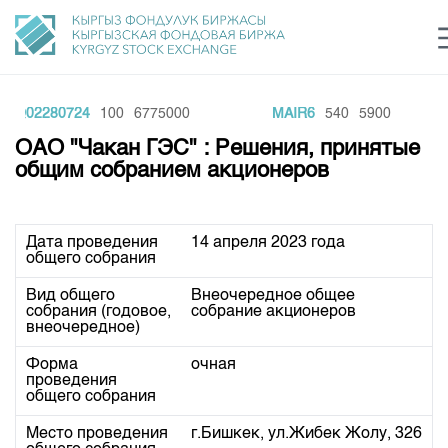
BQ02280724
100
6775000
MAIR6
540
5900
Центр раскрытия информации
Сектор устойчивого развития
Ин
login
ОАО "Чакан ГЭС" : Решения, принятые
Финансовый рынок KG
Рус
Кыр
Eng
общим собранием акционеров
О нас
Дата проведения
14 апреля 2023 года
Направления
Общая информация
общего собрания
Акционеры
Нормативная база
Товарно-сырьевой сектор
Вид общего
Внеочередное общее 
собрания (годовое,
собрание акционеров
Руководство
внеочередное)
Листинг
Статистика торгов
Биржевая деятельность
Внутренний аудитор
Центр раскрытия информации
Форма
очная
Депозитарная деятельность
проведения
Комитеты
Учебный центр
Итоги последних торгов
Тарифы
общего собрания
Центр раскрытия информации
Архив торгов
Участники торгов
Аналитика
Общая информация
Место проведения
г.Бишкек, ул.Жибек Жолу, 326