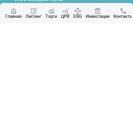
Итоги последних торгов
Котировки по ЦБ
Главная
Центр раскрытия информации
Листинг
Торги
ЦРИ
ESG
Инвестиции
Контакты
О нас
Общая информация
Контакты
Руководство
Наши партнеры
Контакты
+996 312 31 14 84
+996 551 31 14 84
office@kse.kg
Все права защищены © 2004-2026 Копирование материалов – только с