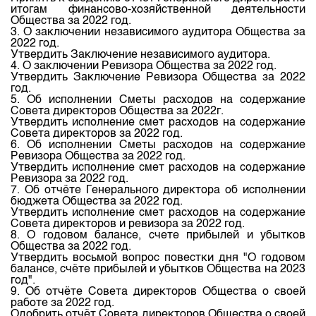
Индекс и Капитализация
Наши партнеры
Финансовый рынок KG
итогам финансово-хозяйственной деятельности
План работы на год
Общества за 2022 год.
Котировки по ЦБ
Cтратегия развития
3. О заключении независимого аудитора Общества за
Пресс-клуб
2022 год.
Котировки по драг. металлам
Утвердить Заключение независимого аудитора.
Корпоративные документы
25 лет ЗАО КФБ
4. О заключении Ревизора Общества за 2022 год.
Расписание аукционов по ГЦБ
Утвердить Заключение Ревизора Общества за 2022
Контакты
год.
Результаты аукционов ГЦБ
5. Об исполнении Сметы расходов на содержание
Совета директоров Общества за 2022г.
Объем ГЦБ в обращении
Утвердить исполнение смет расходов на содержание
Совета директоров за 2022 год.
Результаты аукционов по депозитам
6. Об исполнении Сметы расходов на содержание
Ревизора Общества за 2022 год.
Утвердить исполнение смет расходов на содержание
Ревизора за 2022 год.
7. Об отчёте Генерального директора об исполнении
бюджета Общества за 2022 год.
Утвердить исполнение смет расходов на содержание
Совета директоров и ревизора за 2022 год.
8. О годовом балансе, счете прибылей и убытков
Общества за 2022 год.
Утвердить восьмой вопрос повестки дня "О годовом
балансе, счёте прибылей и убытков Общества на 2023
год".
9. Об отчёте Совета директоров Общества о своей
работе за 2022 год.
Одобрить отчёт Совета директоров Общества о своей