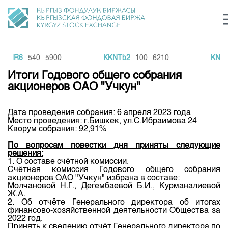
MAIR6
540
5900
KKNTb2
100
6210
KNEF
Центр раскрытия информации
Сектор устойчивого развития
Ин
login
Итоги Годового общего собрания
Финансовый рынок KG
Рус
Кыр
Eng
акционеров ОАО "Учкун"
О нас
Дата проведения собрания: 6 апреля 2023 года
Место проведения: г.Бишкек, ул.С.Ибраимова 24
Направления
Общая информация
Кворум собрания: 92,91%
Акционеры
По вопросам повестки дня приняты следующие
Нормативная база
Товарно-сырьевой сектор
решения:
Руководство
1. О составе счётной комиссии.
Листинг
Счётная комиссия Годового общего собрания
Статистика торгов
Биржевая деятельность
Внутренний аудитор
акционеров ОАО "Учкун" избрана в составе:
Центр раскрытия информации
Молчановой Н.Г., Дегембаевой Б.И., Курманалиевой
Депозитарная деятельность
Ж.А.
Комитеты
Учебный центр
Итоги последних торгов
Тарифы
2. Об отчёте Генерального директора об итогах
Центр раскрытия информации
финансово-хозяйственной деятельности Общества за
Архив торгов
Участники торгов
Аналитика
2022 год.
Общая информация
Принять к сведению отчёт Генерального директора по