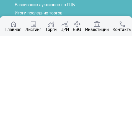
Расписание аукционов по ГЦБ
Итоги последних торгов
Котировки по ЦБ
Главная
Центр раскрытия информации
Листинг
Торги
ЦРИ
ESG
Инвестиции
Контакты
О нас
Общая информация
Контакты
Руководство
Наши партнеры
Контакты
+996 312 31 14 84
+996 551 31 14 84
office@kse.kg