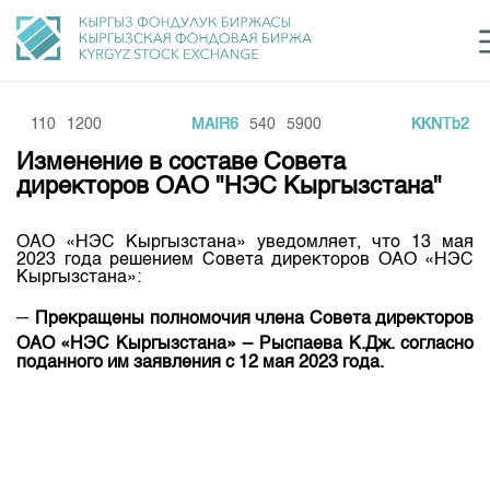
M7
110
1200
MAIR6
540
5900
KKNTb2
1
Центр раскрытия информации
Сектор устойчивого развития
Ин
login
Изменение в составе Совета
Финансовый рынок KG
Рус
Кыр
Eng
директоров ОАО "НЭС Кыргызстана"
О нас
ОАО «НЭС Кыргызстана» уведомляет, что 13 мая
2023 года решением Совета директоров ОАО «НЭС
Направления
Общая информация
Кыргызстана»:
Акционеры
–
Прекращены полномочия члена Совета директоров
Нормативная база
Товарно-сырьевой сектор
–
ОАО «НЭС Кыргызстана»
Рыспаева К.Дж. согласно
Руководство
Листинг
поданного им заявления с 12 мая 2023 года.
Статистика торгов
Биржевая деятельность
Внутренний аудитор
Центр раскрытия информации
Депозитарная деятельность
Комитеты
Учебный центр
Итоги последних торгов
Тарифы
Центр раскрытия информации
Архив торгов
Участники торгов
Аналитика
Общая информация