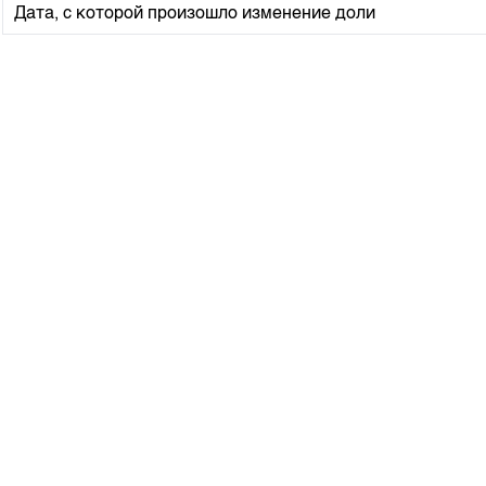
Корпоративные документы
Дата, с которой произошло изменение доли
Контакты