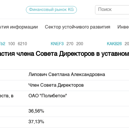
Финансовый рынок KG
ытия информации
Сектор устойчивого развития
Инве
Нормативная база
Статисти
2
100
6210
KNEF3
270
200
KAKB26
20
ектор
Биржевая деятельность
Итоги пос
астия члена Совета Директоров в уставно
Депозитарная деятельность
Архив тор
нформации
Центр раскрытия информации
Индекс и 
Липович Светлана Александровна
Котировки
Член Совета Директоров
Котировки
ств, в
ОАО "Полибетон"
KG
Расписани
Результат
36,56%
Объем ГЦ
37,13%
Результат