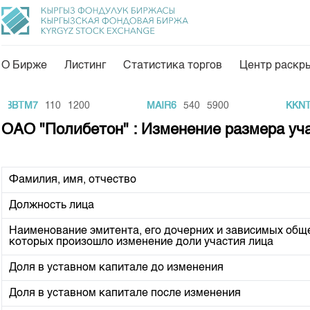
О Бирже
Листинг
Статистика торгов
Центр раскр
О нас
Направления
BBTM7
110
1200
MAIR6
540
5900
KKNTb
Общая информация
Товарно-сырьевой с
ОАО "Полибетон" : Изменение размера уч
Акционеры
Листинг
Руководство
Центр раскрытия и
Фамилия, имя, отчество
Внутренний аудитор
Тарифы
Должность лица
Аналитика
Комитеты
Наименование эмитента, его дочерних и зависимых обще
Финансовый рынок 
которых произошло изменение доли участия лица
Участники торгов
Пресс-клуб
Доля в уставном капитале до изменения
Наши партнеры
25 лет ЗАО КФБ
Доля в уставном капитале после изменения
Cтратегия развития