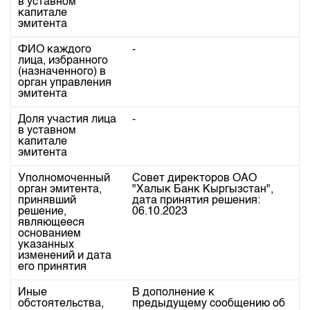
в уставном
Индекс и Капитализация
Наши партнеры
Финансовый рынок KG
План работы на год
капитале
эмитента
Котировки по ЦБ
Cтратегия развития
Пресс-клуб
Котировки по драг. металлам
ФИО каждого
-
Корпоративные документы
25 лет ЗАО КФБ
лица, избранного
(назначенного) в
Расписание аукционов по ГЦБ
Контакты
орган управления
эмитента
Результаты аукционов ГЦБ
Объем ГЦБ в обращении
Доля участия лица
-
в уставном
Результаты аукционов по депозитам
капитале
эмитента
Уполномоченный
Совет директоров ОАО 
орган эмитента,
"Халык Банк Кыргызстан", 
принявший
дата принятия решения: 
решение,
06.10.2023
являющееся
основанием
указанных
изменений и дата
его принятия
Иные
В дополнение к 
обстоятельства,
предыдущему сообщению об 