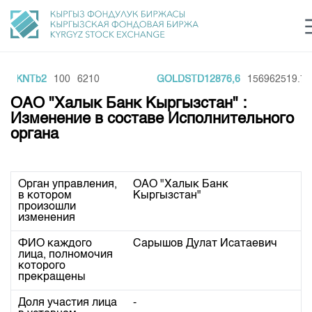
KKNTb2
100
6210
GOLDSTD12876,6
156962519.71
Центр раскрытия информации
Сектор устойчивого развития
Ин
login
ОАО "Халык Банк Кыргызстан" :
Финансовый рынок KG
Рус
Кыр
Eng
Изменение в составе Исполнительного
органа
О нас
Направления
Общая информация
Орган управления,
ОАО "Халык Банк 
в котором
Кыргызстан"
Акционеры
Нормативная база
Товарно-сырьевой сектор
произошли
изменения
Руководство
Листинг
Статистика торгов
Биржевая деятельность
Внутренний аудитор
ФИО каждого
Сарышов Дулат Исатаевич
Центр раскрытия информации
лица, полномочия
Депозитарная деятельность
которого
Комитеты
Учебный центр
Итоги последних торгов
Тарифы
прекращены
Центр раскрытия информации
Архив торгов
Участники торгов
Аналитика
Общая информация
Доля участия лица
-