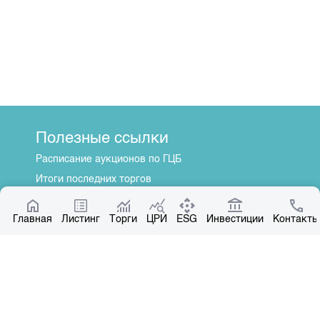
Полезные ссылки
Расписание аукционов по ГЦБ
Итоги последних торгов
Котировки по ЦБ
Главная
Центр раскрытия информации
Листинг
Торги
ЦРИ
ESG
Инвестиции
Контакты
О нас
Общая информация
Контакты
Руководство