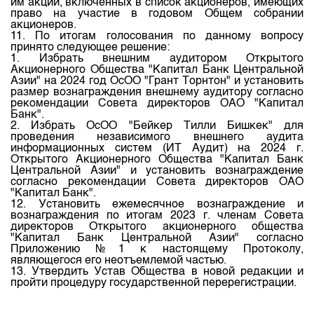
им акций, включенных в список акционеров, имеющих
право на участие в годовом Общем собрании
акционеров.
11. По итогам голосования по данному вопросу
принято следующее решение:
1. Избрать внешним аудитором Открытого
Акционерного Общества "Капитал Банк Центральной
Азии" на 2024 год ОсОО "Грант Торнтон" и установить
размер вознаграждения внешнему аудитору согласно
рекомендации Совета директоров ОАО "Капитал
Банк".
2. Избрать ОсОО "Бейкер Тилли Бишкек" для
проведения независимого внешнего аудита
информационных систем (ИТ Аудит) на 2024 г.
Открытого Акционерного Общества "Капитал Банк
Центральной Азии" и установить вознаграждение
согласно рекомендации Совета директоров ОАО
"Капитал Банк".
12. Установить ежемесячное вознаграждение и
вознаграждения по итогам 2023 г. членам Совета
директоров Открытого акционерного общества
"Капитал Банк Центральной Азии" согласно
Приложению №1 к настоящему Протоколу,
являющегося его неотъемлемой частью.
13. Утвердить Устав Общества в новой редакции и
пройти процедуру государственной перерегистрации.