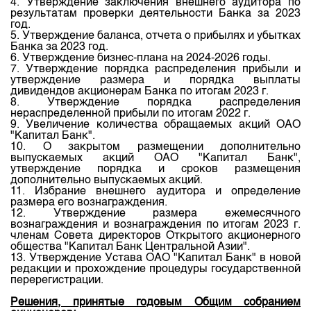
4. Утверждение заключения внешнего аудитора по
Индекс и Капитализация
Наши партнеры
Финансовый рынок KG
План работы на год
результатам проверки деятельности Банка за 2023
год.
Котировки по ЦБ
Cтратегия развития
Пресс-клуб
5. Утверждение баланса, отчета о прибылях и убытках
Банка за 2023 год.
Котировки по драг. металлам
Корпоративные документы
25 лет ЗАО КФБ
6. Утверждение бизнес-плана на 2024-2026 годы.
7. Утверждение порядка распределения прибыли и
Расписание аукционов по ГЦБ
Контакты
утверждение размера и порядка выплаты
дивидендов акционерам Банка по итогам 2023 г.
Результаты аукционов ГЦБ
8. Утверждение порядка распределения
нераспределенной прибыли по итогам 2022 г.
Объем ГЦБ в обращении
9. Увеличение количества обращаемых акций ОАО
"Капитал Банк".
Результаты аукционов по депозитам
10. О закрытом размещении дополнительно
выпускаемых акций ОАО "Капитал Банк",
утверждение порядка и сроков размещения
дополнительно выпускаемых акций.
11. Избрание внешнего аудитора и определение
размера его вознаграждения.
12. Утверждение размера ежемесячного
вознаграждения и вознаграждения по итогам 2023 г.
членам Совета директоров Открытого акционерного
общества "Капитал Банк Центральной Азии".
13. Утверждение Устава ОАО "Капитал Банк" в новой
редакции и прохождение процедуры государственной
перерегистрации.
Решения, принятые годовым Общим собранием