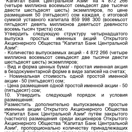
"Капитал Банк Центральной Азии" на 4 872 266
(четыре миллиона восемьсот семьдесят две тысячи
двести шестьдесят шесть) экземпляров, по цене
размещения 50 (пятьдесят) сом каждая, с итоговой
суммой уставного капитала 859 998 300 (восемьсот
пятьдесят девять миллионов девятьсот девяносто
восемь тысяч триста) сом.
Утвердить следующую структуру четырнадцатого
выпуска простых именных акций Открытого
Акционерного Общества "Капитал Банк Центральной
Азии":
- Количество выпускаемых акций - 4 872 266 (четыре
миллиона восемьсот семьдесят две тысячи двести
шестьдесят шесть) экземпляров;
- Вид и форма ценных бумаг - простая именная акция
в бездокументарной форме в виде записей на счетах;
- Номинальная стоимость одной простой именной
акции - 50 (пятьдесят) сом;
- Цена размещения одной простой именной акции - 50
(пятьдесят) сом;
10. Утвердить следующий порядок и условия
размещения:
Разместить дополнительно выпускаемые простые
именные акции Открытого Акционерного Общества
"Капитал Банк Центральной Азии" путём закрытого
(частного) размещения среди акционеров Открытого
Акционерного Общества "Капитал Банк Центральной
Азии", пропорционально количеству принадлежащих