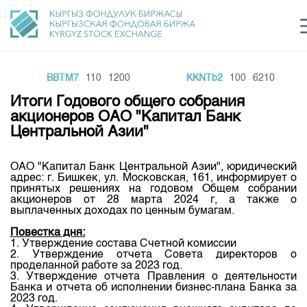
BBTM7
110
1200
KKNTb2
100
6210
Центр раскрытия информации
Сектор устойчивого развития
Ин
login
Итоги Годового общего собрания
Финансовый рынок KG
Рус
Кыр
Eng
акционеров ОАО "Капитал Банк
Центральной Азии"
О нас
ОАО "Капитал Банк Центральной Азии", юридический
Направления
Общая информация
адрес: г. Бишкек, ул. Московская, 161, информирует о
принятых решениях на годовом Общем собрании
Акционеры
акционеров от 28 марта 2024 г, а также о
Нормативная база
Товарно-сырьевой сектор
выплаченных доходах по ценным бумагам.
Руководство
Листинг
Повестка дня:
Статистика торгов
Биржевая деятельность
Внутренний аудитор
1. Утверждение состава Счетной комиссии
Центр раскрытия информации
2. Утверждение отчета Совета директоров о
Депозитарная деятельность
Комитеты
Учебный центр
проделанной работе за 2023 год.
Итоги последних торгов
Тарифы
3. Утверждение отчета Правления о деятельности
Центр раскрытия информации
Банка и отчета об исполнении бизнес-плана Банка за
Архив торгов
Участники торгов
Аналитика
Общая информация
2023 год.