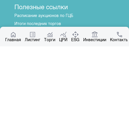
Полезные ссылки
Расписание аукционов по ГЦБ
Итоги последних торгов
Котировки по ЦБ
Главная
Центр раскрытия информации
Листинг
Торги
ЦРИ
ESG
Инвестиции
Контакты
О нас
Общая информация
Контакты
Руководство
Наши партнеры
Контакты
+996 312 31 14 84
+996 551 31 14 84
office@kse.kg