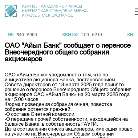
MAIR6
540
5900
KKNTb2
100
6210
KNEF
Центр раскрытия информации
Сектор устойчивого развития
Ин
login
ОАО "Айыл Банк" сообщает о переносе
Финансовый рынок KG
Рус
Кыр
Eng
Внеочередного общего собрания
акционеров
О нас
ОАО «Айыл Банк» уведомляет о том, что по
Направления
Общая информация
инициативе акционера Банка, постановлением
Совета директоров от 18 марта 2025 года принято
Акционеры
решение о переносе Внеочередного Общего собрания
Нормативная база
Товарно-сырьевой сектор
акционеров ОАО «Айыл Банк» на 20 марта 2025 года
Руководство
на 15.00 часов.
Листинг
Форма проведения собрания очная, повестка
Статистика торгов
Биржевая деятельность
Внутренний аудитор
собрания остается прежней:
Центр раскрытия информации
-О составе Счетной комиссии.
Депозитарная деятельность
Комитеты
Учебный центр
-О передаче прочей собственности, находящейся на
Итоги последних торгов
Тарифы
балансе Банка, в собственность ГАУГИ.
Центр раскрытия информации
Дата составления списка акционеров, имеющих право
Архив торгов
Участники торгов
Аналитика
Общая информация
на участие на Внеочередном Общем собрании