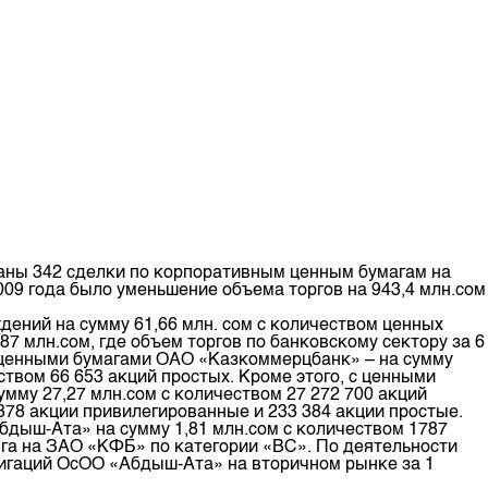
ваны 342 сделки по корпоративным ценным бумагам на
009 года было уменьшение объема торгов на 943,4 млн.сом
ений на сумму 61,66 млн. сом с количеством ценных
87 млн.сом, где объем торгов по банковскому сектору за 6
 с ценными бумагами ОАО «Казкоммерцбанк» – на сумму
ством 66 653 акций простых. Кроме этого, с ценными
му 27,27 млн.сом с количеством 27 272 700 акций
378 акции привилегированные и 233 384 акции простые.
бдыш-Ата» на сумму 1,81 млн.сом с количеством 1787
га на ЗАО «КФБ» по категории «ВС». По деятельности
игаций ОсОО «Абдыш-Ата» на вторичном рынке за 1