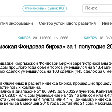
Финансовый рынок KG
ытия информации
Сектор устойчивого развития
Инве
Нормативная база
Статисти
KAKB26
20
112620
15
2666
KAKB25
18
35000
ектор
Биржевая деятельность
Итоги пос
зская Фондовая биржа» за 1 полугодие 20
Депозитарная деятельность
Архив тор
нформации
Центр раскрытия информации
Индекс и 
 площадке Кыргызской Фондовой Биржи зарегистрированы 3
дом прошлого года объем торгов уменьшился на 943,4 млн.
Котировки
ых сделок уменьшилось на 103 сделки (445 сделок за 6 ме
Котировки
 включенных в расчет индекса биржи, прошедших процеду
KG
Расписани
истинговых компаний.
ались в диапазоне от 86,8943 до 96,0329 пунктов. Капита
Результат
а 3 028,07 млн. сом (уменьшение на 139,46 млн.сом или 4,4
ункта (уменьшение на 4 пункта или 4,4%). Динамику индек
Объем ГЦ
цены за 6 месяцев 2010 года составило 21 сом, максималь
Результат