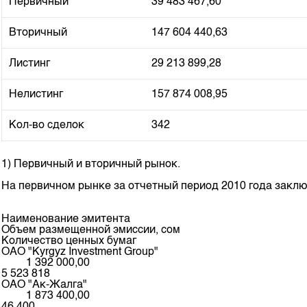
Первичный
39 483 467,60
Вторичный
147 604 440,63
Листинг
29 213 899,28
Нелистинг
157 874 008,95
Кол-во сделок
342
1) Первичный и вторичный рынок.
На первичном рынке за отчетный период 2010 года зак
Наименование эмитента
Объем размещенной эмиссии, сом
Количество ценных бумаг
ОАО "Kyrgyz Investment Group"
1 392 000,00
5 523 818
ОАО "Ак-Жалга"
1 873 400,00
46 400