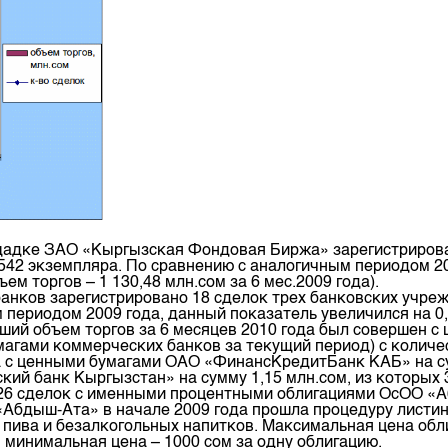
площадке ЗАО «Кыргызская Фондовая Биржа» зарегистриро
 542 экземпляра. По сравнению с аналогичным периодом 2
ъем торгов – 1 130,48 млн.сом за 6 мес.2009 года).
нков зарегистрировано 18 сделок трех банковских учрежд
 периодом 2009 года, данный показатель увеличился на 0,
льший объем торгов за 6 месяцев 2010 года был совершен
умагами коммерческих банков за текущий период) с количе
 с ценными бумагами ОАО «ФинансКредитБанк КАБ» на сум
ий банк Кыргызстан» на сумму 1,15 млн.сом, из которых 
 26 сделок с именными процентными облигациями ОсОО «А
«Абдыш-Ата» в начале 2009 года прошла процедуру листин
ива и безалкогольных напитков. Максимальная цена обл
, минимальная цена – 1000 сом за одну облигацию.