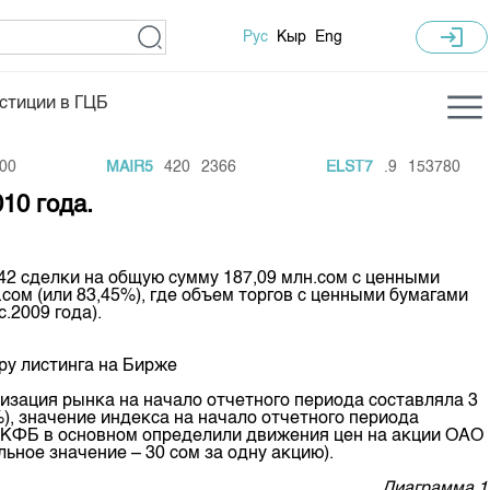
login
Рус
Кыр
Eng
стиции в ГЦБ
ка торгов
Учебный центр
MAIR5
420
2366
ELST7
.9
153780
ледних торгов
Общая информация
10 года.
гов
План работы на год
Капитализация
42 сделки на общую сумму 187,09 млн.сом с ценными
сом (или 83,45%), где объем торгов с ценными бумагами
 по ЦБ
с.2009 года).
 по драг. металлам
ру листинга на Бирже
е аукционов по ГЦБ
лизация рынка на начало отчетного периода составляла 3
ы аукционов ГЦБ
%), значение индекса на начало отчетного периода
са КФБ в основном определили движения цен на акции ОАО
Б в обращении
ное значение – 30 сом за одну акцию).
ы аукционов по
Диаграмма 1