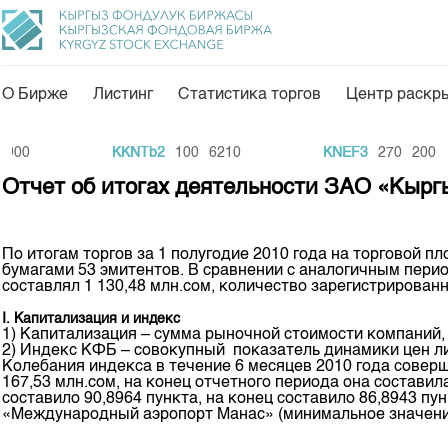
О Бирже
Листинг
Статистика торгов
Центр раскр
О нас
Направления
KKNTb2
100
6210
KNEF3
270
200
Общая информация
Товарно-сырьевой с
Отчет об итогах деятельности ЗАО «Кыргы
Акционеры
Листинг
Руководство
Центр раскрытия и
По итогам торгов за 1 полугодие 2010 года на торговой
бумагами 53 эмитентов. В сравнении с аналогичным перио
Внутренний аудитор
Тарифы
составлял 1 130,48 млн.сом, количество зарегистрированн
Аналитика
Комитеты
I. Капитализация и индекс
1) Капитализация – сумма рыночной стоимости компаний,
Финансовый рынок 
2) Индекс КФБ – совокупный показатель динамики цен л
Участники торгов
Колебания индекса в течение 6 месяцев 2010 года соверш
Пресс-клуб
167,53 млн.сом, на конец отчетного периода она составил
Наши партнеры
составило 90,8964 пункта, на конец составило 86,8943 п
25 лет ЗАО КФБ
«Международный аэропорт Манас» (минимальное значение 
Cтратегия развития