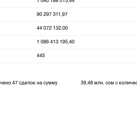
1 040 188 015,44
90 297 311,97
44 072 132,00
1 086 413 195,40
445
лючено 47 сделок на сумму 39,48 млн. сом с количест