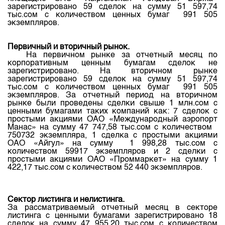
Индекс и Капитализация
Наши партнеры
Финансовый рынок KG
зарегистрировано
59
сделок
на
сумму
51 597,74
План работы на год
тыс.сом
с
количеством
ценных
бумаг
991 505
Котировки по ЦБ
Cтратегия развития
экземпляров
Пресс-клуб
.
Котировки по драг. металлам
Корпоративные документы
25 лет ЗАО КФБ
Первичный
и
вторичный
рынок
.
Расписание аукционов по ГЦБ
На
первичном
рынке
за
отчетный
месяц
по
Контакты
корпоративным
ценным
бумагам
сделок
не
Результаты аукционов ГЦБ
зарегистрировано
.
На
вторичном
рынке
зарегистрировано
59
сделок
на
сумму
51 597,74
Объем ГЦБ в обращении
тыс.сом
с
количеством
ценных
бумаг
991 505
экземпляров
.
За
отчетный
период
на
вторичном
Результаты аукционов по депозитам
рынке
были
проведены
сделки
свыше
1
млн.сом
с
ценными
бумагами
таких
компаний
как: 7
сделок
с
простыми
акциями
ОАО «
Международный
аэропорт
Манас
»
на
сумму
47 747,58
тыс.сом
с
количеством
750732
экземпляра
, 1
сделка
с
простыми
акциями
ОАО «
Айгул
»
на
сумму
1 998,28
тыс.сом
с
количеством
59917
экземпляров
и 2
сделки
с
простыми
акциями
ОАО «
Проммаркет
»
на
сумму
1
422,17
тыс.сом
с
количеством
52 440
экземпляров
.
Сектор
листинга
и
нелистинга
.
За
рассматриваемый
отчетный
месяц
в
секторе
листинга
с
ценными
бумагами
зарегистрировано
18
сделок
на
сумму
47 955,20
тыс.сом
с
количеством