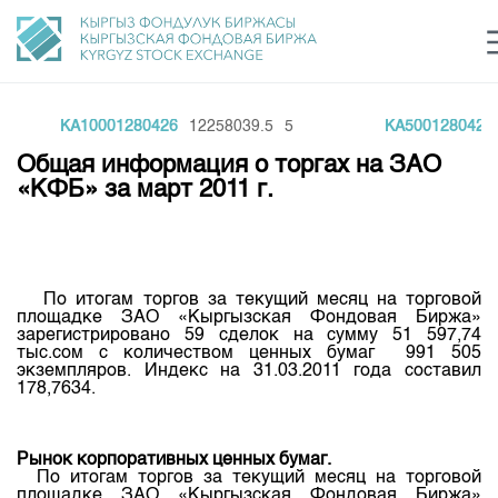
KA10001280426
12258039.5
5
KA5001280426
Центр раскрытия информации
Сектор устойчивого развития
Ин
login
Общая информация о торгах на ЗАО
Финансовый рынок KG
Рус
Кыр
Eng
«КФБ» за март 2011 г.
О нас
Направления
Общая информация
По
итогам
торгов
за
текущий
месяц
на
торговой
Акционеры
площадке
ЗАО «
Кыргызская
Фондовая
Биржа
»
Нормативная база
Товарно-сырьевой сектор
зарегистрировано
59
сделок
на
сумму
51 597,74
Руководство
тыс.сом
с
количеством
ценных
бумаг
991 505
Листинг
экземпляров
.
Индекс
на
31.03.2011
года
составил
Статистика торгов
Биржевая деятельность
Внутренний аудитор
178,7634.
Центр раскрытия информации
Депозитарная деятельность
Комитеты
Учебный центр
Итоги последних торгов
Тарифы
Центр раскрытия информации
Рынок
корпоративных
ценных
бумаг
.
Архив торгов
Участники торгов
Аналитика
По
итогам
торгов
за
текущий
месяц
на
торговой
Общая информация
площадке
ЗАО «
Кыргызская
Фондовая
Биржа
»