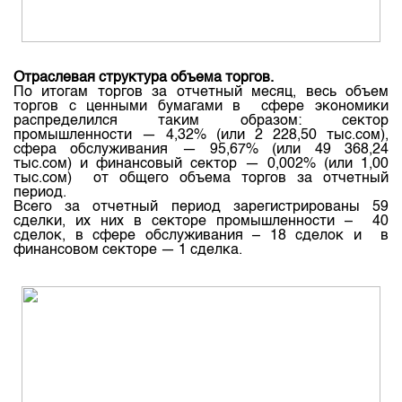
Отраслевая структура объема
торгов
.
По
итогам
торгов
за
отчетный
месяц
, весь
объем
торгов
с
ценными
бумагами
в сфере экономики
распределился таким образом: сектор
промышленности — 4,32% (или 2 228,50
тыс.сом
),
сфера обслуживания — 95,67% (или 49 368,24
тыс.сом
) и финансовый сектор — 0,002% (или 1,00
тыс.сом
) от общего объема
торгов
за
отчетный
период
.
Всего
за
отчетный
период
зарегистрированы
59
сделки
, их них в
секторе
промышленности – 40
сделок
, в сфере обслуживания – 18
сделок
и в
финансовом
секторе
— 1
сделка
.