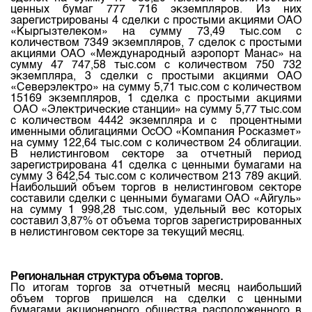
ценных
бумаг
777 716
экземпляров
.
Из
них
зарегистрированы
4
сделки
с
простыми
акциями
ОАО
«
Кыргызтелеком
»
на
сумму
73,49
тыс.сом
с
количеством
7349
экземпляров
, 7
сделок
с
простыми
акциями
ОАО «
Международный
аэропорт
Манас
»
на
сумму
47 747,58
тыс.сом
с
количеством
750 732
экземпляра
, 3
сделки
с
простыми
акциями
ОАО
«
Северэлектро
»
на
сумму
5,71
тыс.сом
с
количеством
15169
экземпляров
, 1
сделка
с
простыми
акциями
ОАО «
Электрические
станции
»
на
сумму
5,77
тыс.сом
с
количеством
4442
экземпляра
и с
процентными
именными
облигациями
ОсОО
«
Компания
Росказмет
»
на
сумму
122,64
тыс.сом
с
количеством
24
облигации
.
В
нелистинговом
секторе
за
отчетный
период
зарегистрирована
41
сделка
с
ценными
бумагами
на
сумму
3 642,54
тыс.сом
с
количеством
213 789
акций
.
Наибольший
объем
торгов
в
нелистинговом
секторе
составили
сделки
с
ценными
бумагами
ОАО «Айгуль»
на
сумму
1 998,28
тыс.сом
, удельный вес которых
составил
3,87% от объема
торгов
зарегистрированных
в
нелистинговом
секторе
за
текущий
месяц
.
Региональная структура объема
торгов
.
По
итогам
торгов
за
отчетный
месяц
наибольший
объем
торгов
пришелся
на
сделки
с
ценными
бумагами
акционерного общества расположенного в