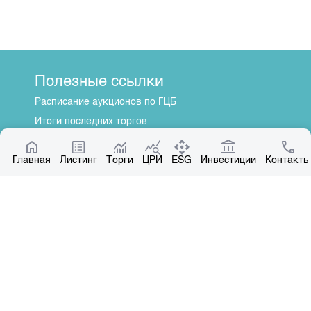
Полезные ссылки
Расписание аукционов по ГЦБ
Итоги последних торгов
Котировки по ЦБ
Главная
Центр раскрытия информации
Листинг
Торги
ЦРИ
ESG
Инвестиции
Контакты
О нас
Общая информация
Контакты
Руководство
Наши партнеры
Контакты
+996 312 31 14 84