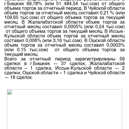
г.Бишкек
99,78% (или 51 484,54
тыс.сом
) от общего
объема
торгов
за
отчетный
период
. В Чуйской области
объем
торгов
за
отчетный
месяц
составил
0,21 % (или
109,65
тыс.сом
) от общего объема
торгов
за
текущий
месяц
. В Жалалабатской области
объем
торгов
за
отчетный
месяц
составил
0,0005% (или 0,24
тыс.сом
)
от общего объема
торгов
за
текущий
месяц
. В Иссык-
Кульской области
объем
торгов
за
отчетный
месяц
составил
0,006% (или 3,16
тыс.сом
). В Ошской области
объем
торгов
за
отчетный
месяц
составил
0,0003%
(или 0,15
тыс.сом
) от общего объема
торгов
за
текущий
месяц
.
Всего
за
отчетный
период
зарегистрированы
59
сделки
: в
г.Бишкек
— 37
сделок
, Жалалабатской
области – 1
сделка
, Иссык-Кульской области — 2
сделки
, Ошской области – 1
сделка
и Чуйской области
— 18
сделок
.