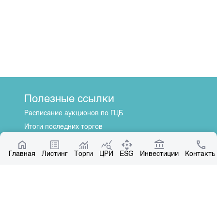
Полезные ссылки
Расписание аукционов по ГЦБ
Итоги последних торгов
Котировки по ЦБ
Главная
Центр раскрытия информации
Листинг
Торги
ЦРИ
ESG
Инвестиции
Контакты
О нас
Общая информация
Контакты
Руководство