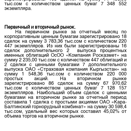
Индекс и Капитализация
Наши партнеры
Финансовый рынок KG
тыс.сом
с
количеством
ценных
бумаг
7 348 552
План работы на год
экземпляра
.
Котировки по ЦБ
Cтратегия развития
Пресс-клуб
Котировки по драг. металлам
Корпоративные документы
25 лет ЗАО КФБ
Первичный
и
вторичный
рынок
.
Расписание аукционов по ГЦБ
На
первичном
рынке
за
отчетный
месяц
по
Контакты
корпоративным
ценным
бумагам
зарегистрировано
18
Результаты аукционов ГЦБ
сделок
на
сумму
3 783,36
тыс.сом
с
количеством
220
447
экземпляров
.
Из
них
были
зарегистрированы
16
Объем ГЦБ в обращении
сделок
дополнительного
2
выпуска
процентных
именных
облигаций
ОсОО
«
Компания
Росказмет
»
на
Результаты аукционов по депозитам
сумму
2 235,00
тыс.сом
с
количеством
447
облигаций
и
2
сделки
с
ценными
бумагами
7
дополнительного
выпуска
ОАО «
Страховая
компания
Кыргызстан
»
на
сумму
1 548,36
тыс.сом
с
количеством
220 000
простых
акций
.
На
вторичном
рынке
зарегистрировано
86
сделок
на
сумму
67 970,62
тыс.сом
с
количеством
ценных
бумаг
7 128 157
экземпляров
.
Наибольший
объем
сделок
с
ценными
бумагами
на
вторичном
рынке
за
отчетный
период
составила
1
сделка
с
простыми
акциями
ОАО «
Кара-
Балтинский
горнорудный
комбинат
»
на
сумму
30 598,4
тыс.сом
,
удельный
вес
которых
составил
45,02%
от
объема
торгов
на
вторичном
рынке
.