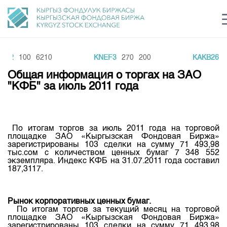
b2
100
6210
KNEF3
270
200
KAKB26
20
Центр раскрытия информации
Сектор устойчивого развития
Ин
login
Общая информация о торгах на ЗАО
Финансовый рынок KG
Рус
Кыр
Eng
"КФБ" за июль 2011 года
О нас
Направления
Общая информация
По
итогам
торгов
за
июль
2011
года
на
торговой
площадке
ЗАО «
Кыргызская
Фондовая
Биржа
»
Акционеры
зарегистрированы
103
сделки
на
сумму
71 493,98
Нормативная база
Товарно-сырьевой сектор
тыс.сом
с
количеством
ценных
бумаг
7 348 552
Руководство
экземпляра
.
Индекс
КФБ
на
31.07.2011
года
составил
Листинг
187,3117.
Статистика торгов
Биржевая деятельность
Внутренний аудитор
Центр раскрытия информации
Депозитарная деятельность
Комитеты
Учебный центр
Итоги последних торгов
Тарифы
Рынок
корпоративных
ценных
бумаг
.
Центр раскрытия информации
По
итогам
торгов
за
текущий
месяц
на
торговой
Архив торгов
Участники торгов
Аналитика
площадке
ЗАО «
Кыргызская
Фондовая
Биржа
»
Общая информация
зарегистрированы
103
сделки
на
сумму
71 493,98