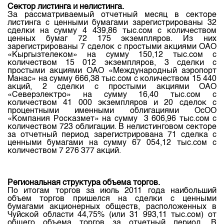
Сектор
листинга
и
нелистинга
.
За
рассматриваемый
отчетный
месяц
в
секторе
листинга
с
ценными
бумагами
зарегистрированы
32
сделки
на
сумму
4 439,86
тыс.сом
с
количеством
ценных
бумаг
72 175
экземпляров
.
Из
них
зарегистрированы
7
сделок
с
простыми
акциями
ОАО
«
Кыргызтелеком
»
на
сумму
150,12
тыс.сом
с
количеством
15 012
экземпляров
, 3
сделки
с
простыми
акциями
ОАО «
Международный
аэропорт
Манас»
на
сумму
666,38
тыс.сом
с
количеством
15 440
акций
, 2
сделки
с
простыми
акциями
ОАО
«Северэлектро»
на
сумму
16,40
тыс.сом
с
количеством
41 000
экземпляров
и 20
сделок
с
процентными именными облигациями
ОсОО
«
Компания
Росказмет
»
на
сумму
3 606,96
тыс.сом
с
количеством
723 облигации. В нелистинговом
секторе
за
отчетный
период
зарегистрирована 71
сделка
с
ценными
бумагами
на
сумму
67 054,12
тыс.сом
с
количеством
7 276 377
акций
.
Региональная структура
объема
торгов
.
По
итогам
торгов
за
июль
2011
года
наибольший
объем
торгов
пришелся
на
сделки
с
ценными
бумагами
акционерных обществ, расположенных в
Чуйской области 44,75% (или 31 993,11
тыс.сом
)
от
общего
объема
торгов
за
отчетный
период
. В