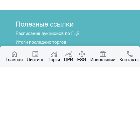
Полезные ссылки
Расписание аукционов по ГЦБ
Итоги последних торгов
Котировки по ЦБ
Главная
Центр раскрытия информации
Листинг
Торги
ЦРИ
ESG
Инвестиции
Контакты
О нас
Общая информация
Контакты
Руководство
Наши партнеры
Контакты
+996 312 31 14 84
+996 551 31 14 84