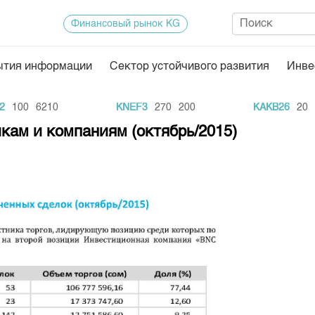
Финансовый рынок KG
ытия информации
Сектор устойчивого развития
Инве
Нормативная база
Статисти
100
6210
KNEF3
270
200
KAKB26
20
11
ектор
Биржевая деятельность
Итоги пос
кам и компаниям (октябрь/2015)
Депозитарная деятельность
Архив тор
нформации
Центр раскрытия информации
Индекс и 
Котировки
Котировки
KG
Расписани
Результат
Объем ГЦ
Результат