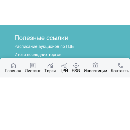
Полезные ссылки
Расписание аукционов по ГЦБ
Итоги последних торгов
Котировки по ЦБ
Главная
Центр раскрытия информации
Листинг
Торги
ЦРИ
ESG
Инвестиции
Контакты
О нас
Общая информация
Контакты
Руководство
Наши партнеры
Контакты