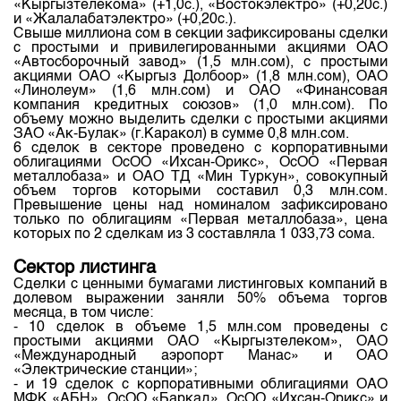
«Кыргызтелекома» (+1,0с.), «Востокэлектро» (+0,20с.)
и «Жалалабатэлектро» (+0,20с.).
Свыше миллиона сом в секции зафиксированы сделки
с простыми и привилегированными акциями ОАО
«Автосборочный завод» (1,5 млн.сом), с простыми
акциями ОАО «Кыргыз Долбоор» (1,8 млн.сом), ОАО
«Линолеум» (1,6 млн.сом) и ОАО «Финансовая
компания кредитных союзов» (1,0 млн.сом). По
объему можно выделить сделки с простыми акциями
ЗАО «Ак-Булак» (г.Каракол) в сумме 0,8 млн.сом.
6 сделок в секторе проведено с корпоративными
облигациями ОсОО «Ихсан-Орикс», ОсОО «Первая
металлобаза» и ОАО ТД «Мин Туркун», совокупный
объем торгов которыми составил 0,3 млн.сом.
Превышение цены над номиналом зафиксировано
только по облигациям «Первая металлобаза», цена
которых по 2 сделкам из 3 составляла 1 033,73 сома.
Сектор листинга
Сделки с ценными бумагами листинговых компаний в
долевом выражении заняли 50% объема торгов
месяца, в том числе:
- 10 сделок в объеме 1,5 млн.сом проведены с
простыми акциями ОАО «Кыргызтелеком», ОАО
«Международный аэропорт Манас» и ОАО
«Электрические станции»;
- и 19 сделок с корпоративными облигациями ОАО
МФК «АБН», ОсОО «Баркад», ОсОО «Ихсан-Орикс» и