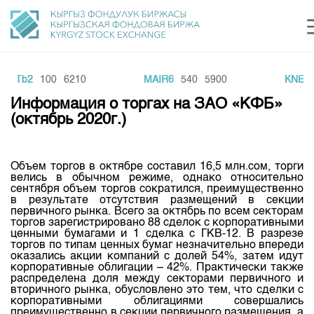
NTb2
100
6210
MAIR6
540
5900
KNEF3
Центр раскрытия информации
Сектор устойчивого развития
Ин
login
Информация о торгах на ЗАО «КФБ»
Финансовый рынок KG
Рус
Кыр
Eng
(октябрь 2020г.)
О нас
Объем торгов в октябре составил 16,5 млн.сом, торги
Направления
Общая информация
велись в обычном режиме, однако относительно
сентября объем торгов сократился, преимущественно
Акционеры
в результате отсутствия размещений в секции
Нормативная база
Товарно-сырьевой сектор
первичного рынка. Всего за октябрь по всем секторам
Руководство
торгов зарегистрировано 88 сделок с корпоративными
Листинг
ценными бумагами и 1 сделка с ГКВ-12. В разрезе
Статистика торгов
Биржевая деятельность
Внутренний аудитор
торгов по типам ценных бумаг незначительно впереди
Центр раскрытия информации
оказались акции компаний с долей 54%, затем идут
Депозитарная деятельность
корпоративные облигации – 42%. Практически также
Комитеты
Учебный центр
Итоги последних торгов
Тарифы
распределена доля между секторами первичного и
Центр раскрытия информации
вторичного рынка, обусловлено это тем, что сделки с
Архив торгов
Участники торгов
Аналитика
корпоративными облигациями совершались
Общая информация
преимущественно в секции первичного размещения, а