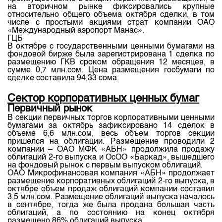
Индекс и Капитализация
Наши партнеры
Финансовый рынок KG
на вторичном рынке фиксировались крупные
План работы на год
относительно общего объема октября сделки, в том
Котировки по ЦБ
Cтратегия развития
числе с простыми акциями страт компании ОАО
Пресс-клуб
«Международный аэропорт Манас».
Котировки по драг. металлам
ГЦБ
Корпоративные документы
25 лет ЗАО КФБ
В октябре с государственными ценными бумагами на
Расписание аукционов по ГЦБ
фондовой бирже была зарегистрирована 1 сделка по
Контакты
размещению ГКВ сроком обращения 12 месяцев, в
Результаты аукционов ГЦБ
сумме 0,7 млн.сом. Цена размещения госбумаги по
сделке составила 94,33 сома.
Объем ГЦБ в обращении
Сектор корпоративных ценных бумаг
Результаты аукционов по депозитам
Первичный рынок
В секции первичных торгов корпоративными ценными
бумагами за октябрь зафиксировано 14 сделок в
объеме 6,6 млн.сом, весь объем торгов секции
пришелся на облигации. Размещение проводили 2
компании – ОАО МФК «АБН» продолжила продажу
облигаций 2-го выпуска и ОсОО «Баркад», вышедшего
на фондовый рынок с первым выпуском облигаций.
ОАО Микрофинансовая компания «АБН» продолжает
размещение корпоративных облигаций 2-го выпуска, в
октябре объем продаж облигаций компании составил
3,5 млн.сом. Размещение облигаций выпуска началось
в сентябре, тогда же была продана большая часть
облигаций, а по состоянию на конец октября
размещено 86% облигаций выпуска.