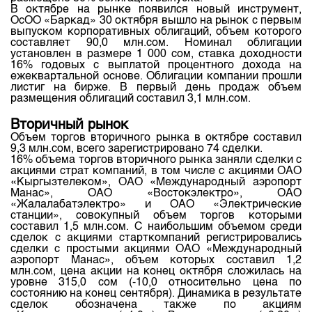
В октябре на рынке появился новый инструмент,
ОсОО «Баркад» 30 октября вышло на рынок с первым
выпуском корпоративных облигаций, объем которого
составляет 90,0 млн.сом. Номинал облигации
установлен в размере 1 000 сом, ставка доходности
16% годовых с выплатой процентного дохода на
ежеквартальной основе. Облигации компании прошли
листиг на бирже. В первый день продаж объем
размещения облигаций составил 3,1 млн.сом.
Вторичный рынок
Объем торгов вторичного рынка в октябре составил
9,3 млн.сом, всего зарегистрировано 74 сделки.
16% объема торгов вторичного рынка заняли сделки с
акциями страт компаний, в том числе с акциями ОАО
«Кыргызтелеком», ОАО «Международный аэропорт
Манас», ОАО «Востокэлектро», ОАО
«Жалалабатэлектро» и ОАО «Электрические
станции», совокупный объем торгов которыми
составил 1,5 млн.сом. С наибольшим объемом среди
сделок с акциями старткомпаний регистрировались
сделки с простыми акциями ОАО «Международный
аэропорт Манас», объем которых составил 1,2
млн.сом, цена акции на конец октября сложилась на
уровне 315,0 сом (-10,0 относительно цена по
состоянию на конец сентября). Динамика в результате
сделок обозначена также по акциям