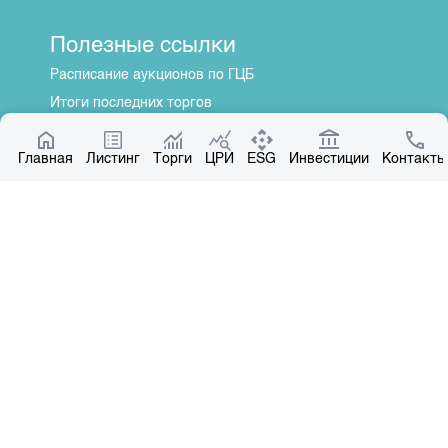
Полезные ссылки
Расписание аукционов по ГЦБ
Итоги последних торгов
Котировки по ЦБ
Главная
Центр раскрытия информации
Листинг
Торги
ЦРИ
ESG
Инвестиции
Контакты
О нас
Общая информация
Контакты
Руководство
Наши партнеры
Контакты
+996 312 31 14 84
+996 551 31 14 84
office@kse.kg