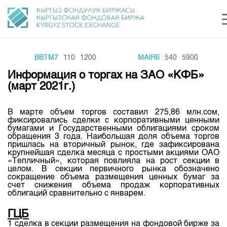
BBTM7
110
1200
MAIR6
540
5900
Центр раскрытия информации
Сектор устойчивого развития
Ин
login
Информация о торгах на ЗАО «КФБ»
Финансовый рынок KG
Рус
Кыр
Eng
(март 2021г.)
О нас
В марте объем торгов составил 275,86 млн.сом,
фиксировались сделки с корпоративными ценными
Направления
Общая информация
бумагами и Государственными облигациями сроком
обращения 3 года. Наибольшая доля объема торгов
Акционеры
пришлась на вторичный рынок, где зафиксирована
Нормативная база
Товарно-сырьевой сектор
крупнейшая сделка месяца с простыми акциями ОАО
Руководство
«Тепличный», которая повлияла на рост секции в
Листинг
целом. В секции первичного рынка обозначено
Статистика торгов
Биржевая деятельность
Внутренний аудитор
сокращение объема размещения ценных бумаг за
Центр раскрытия информации
счет снижения объема продаж корпоративных
Депозитарная деятельность
облигаций сравнительно с январем.
Комитеты
Учебный центр
Итоги последних торгов
Тарифы
Центр раскрытия информации
ГЦБ
Архив торгов
Участники торгов
Аналитика
Общая информация
1 сделка в секции размещения на фондовой бирже за