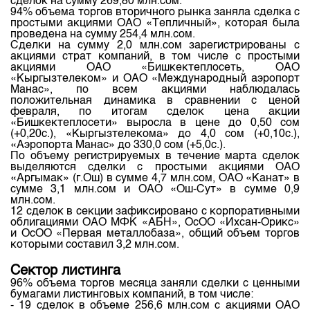
сделок на сумму 269,80 млн.сом.
94% объема торгов вторичного рынка заняла сделка с
простыми акциями ОАО «Тепличный», которая была
проведена на сумму 254,4 млн.сом.
Сделки на сумму 2,0 млн.сом зарегистрированы с
акциями страт компаний, в том числе с простыми
акциями ОАО «Бишкектеплосеть, ОАО
«Кыргызтелеком» и ОАО «Международный аэропорт
Манас», по всем акциями наблюдалась
положительная динамика в сравнении с ценой
февраля, по итогам сделок цена акции
«Бишкектеплосети» выросла в цене до 0,50 сом
(+0,20с.), «Кыргызтелекома» до 4,0 сом (+0,10с.),
«Аэропорта Манас» до 330,0 сом (+5,0с.).
По объему регистрируемых в течение марта сделок
выделяются сделки с простыми акциями ОАО
«Аргымак» (г.Ош) в сумме 4,7 млн.сом, ОАО «Канат» в
сумме 3,1 млн.сом и ОАО «Ош-Сут» в сумме 0,9
млн.сом.
12 сделок в секции зафиксировано с корпоративными
облигациями ОАО МФК «АБН», ОсОО «Ихсан-Орикс»
и ОсОО «Первая металлобаза», общий объем торгов
которыми составил 3,2 млн.сом.
Сектор листинга
96% объема торгов месяца заняли сделки с ценными
бумагами листинговых компаний, в том числе:
- 19 сделок в объеме 256,6 млн.сом с акциями ОАО