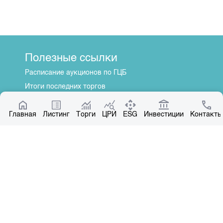
Полезные ссылки
Расписание аукционов по ГЦБ
Итоги последних торгов
Котировки по ЦБ
Главная
Центр раскрытия информации
Листинг
Торги
ЦРИ
ESG
Инвестиции
Контакты
О нас
Общая информация
Контакты
Руководство
Наши партнеры
Контакты
+996 312 31 14 84