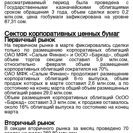
Индекс и Капитализация
рассматриваемый период была проведена с
Наши партнеры
Финансовый рынок KG
План работы на год
Государственными казначейскими облигациями
Котировки по ЦБ
сроком обращения 3 года, объем сделки всего 0,2
Cтратегия развития
Пресс-клуб
млн.сом, цена госбумаги зафиксирована на уровне
Котировки по драг. металлам
87,31 сом.
Корпоративные документы
25 лет ЗАО КФБ
Расписание аукционов по ГЦБ
Контакты
Сектор корпоративных ценных бумаг
Первичный рынок
Результаты аукционов ГЦБ
На первичном рынке в марте фиксировались сделки
только по размещению корпоративных облигаций
Объем ГЦБ в обращении
ОАО МФК «Салым Финанс» и ОсОО «Баркад», общий
объем торгов секции составил 5,9 млн.сом,
Результаты аукционов по депозитам
относительно февраля объем размещения
корпоративных облигаций сократился на 70%.
ОАО МФК «Салым Финанс» продолжает размещение
корпоративных облигаций 6-го выпуска, объем
продаж которых в марте составил 2,6 млн.сом, а по
состоянию на конец марта общий объем размещенных
облигаций равен 29,0 млн.сом.
Объем размещения корпоративных облигаций ОсОО
«Баркад» составил 3,3 млн.сом, к продаже оставалось
около 16% облигаций выпуска по состоянию на конец
марта.
Вторичный рынок
В секции вторичного рынка за месяц проведено 70