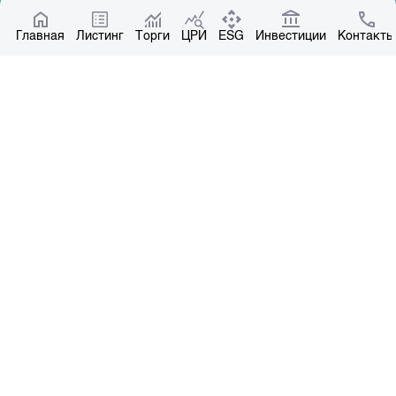
Котировки по ЦБ
Главная
Центр раскрытия информации
Листинг
Торги
ЦРИ
ESG
Инвестиции
Контакты
О нас
Общая информация
Контакты
Руководство
Наши партнеры
Контакты
+996 312 31 14 84
+996 551 31 14 84
office@kse.kg
Все права защищены © 2004-2026 Копирование материалов – только с
письменного разрешения. Лицензия №37 НКРЦБ от 30.11.2000 г.