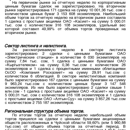
Индекс и Капитализация
На первичном рынке за отчетную неделю по корпоративным
Наши партнеры
Финансовый рынок KG
План работы на год
ценным бумагам сделок не зарегистрировано. На вторичном
рынке зарегистрирована 171 сделка на сумму 10 001,36 тыс. сом с
Котировки по ЦБ
Cтратегия развития
Пресс-клуб
количеством ценных бумаг 3 153 608 экземпляров. Наибольший
объем торгов за отчетную неделю на вторичном рынке составила
Котировки по драг. металлам
1 сделка с простыми акциями ОАО «Касиет» на сумму 5 000,01
Корпоративные документы
25 лет ЗАО КФБ
тыс. сом с количеством 316 108 экземпляров, удельный вес
которой составил 49,99% от объема торгов проведенных на
Расписание аукционов по ГЦБ
Контакты
вторичном рынке.
Результаты аукционов ГЦБ
Сектор листинга и нелистинга
.
Объем ГЦБ в обращении
За рассматриваемую неделю в секторе листинга
зарегистрировано 2 сделки с ценными бумагами ОАО
«Электрические станции» в количестве 6 030 экземпляров на
Результаты аукционов по депозитам
сумму 7,84 тыс. сом, 1 сделка с ценными бумагами ОАО
«Кыргызтелеком» на сумму 0,36 тыс.сом с количеством 26
экземпляров и 1 сделка с процентными именными облигациями
ОсОО «Компания Росказмет» на сумму 29,91 тыс.сом с
количеством 6 облигаций. В секторе нелистинговых компаний
было зарегистрировано 167 сделок с ценными бумагами на сумму
9 963,24 тыс.сом с количеством ценных бумаг 3 147 546
экземпляров. Из них было зарегистрировано 2 сделки свыше 1
млн.сом - 1 сделка с простыми акциями ОАО «Касиет» на сумму
5 000,01 тыс. сом с количеством 316 108 экземпляров и 1 сделка
с простыми акциями ОАО «Алтын-Суу» на сумму 3 857,26 тыс.сом
с количеством 2 755 187 экземпляров.
Региональная структура объема торгов.
По итогам торгов за отчетную неделю наибольший объем
торгов пришелся на сделки с ценными бумагами акционерных
обществ расположенных в Чуйской области 59,60% (или 5 960,88
тыс.сом) от общего объема торгов за отчетный период. В