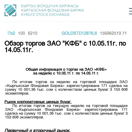
KNTb2
100
6210
GOLDSTD12876,6
156962519.71
1
Центр раскрытия информации
Сектор устойчивого развития
Ин
login
Обзор торгов ЗАО "КФБ" с 10.05.11г. по
Финансовый рынок KG
Рус
Кыр
Eng
14.05.11г.
О нас
Общая информация о торгах на ЗАО «КФБ»
Направления
Общая информация
за неделю с 10.05.11 г. по 14.05.11 г.
По итогам торгов за неделю на торговой площадке ЗАО
Акционеры
«Кыргызская Фондовая Биржа» зарегистрирована 171 сделка на
Нормативная база
Товарно-сырьевой сектор
сумму 10 001,36 тыс. сом с количеством ценных бумаг 3 153 608
Руководство
экземпляров.
Листинг
Статистика торгов
Биржевая деятельность
Рынок корпоративных ценных бумаг.
Внутренний аудитор
По итогам торгов за текущую неделю на торговой площадке
Центр раскрытия информации
ЗАО «Кыргызская Фондовая Биржа» зарегистрирована 171
Депозитарная деятельность
Комитеты
Учебный центр
сделка на сумму 10 001,36 тыс. сом с количеством ценных бумаг 3
Итоги последних торгов
Тарифы
153 608 экземпляров.
Центр раскрытия информации
Архив торгов
Участники торгов
Аналитика
Общая информация
Первичный и вторичный рынок
.