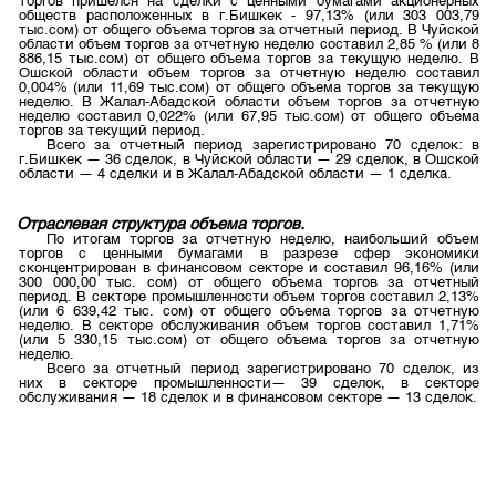
торгов пришелся на сделки с ценными бумагами акционерных
обществ расположенных в г.Бишкек - 97,13% (или 303 003,79
тыс.сом) от общего объема торгов за отчетный период. В Чуйской
области объем торгов за отчетную неделю составил 2,85 % (или 8
886,15 тыс.сом) от общего объема торгов за текущую неделю. В
Ошской области объем торгов за отчетную неделю составил
0,004% (или 11,69 тыс.сом) от общего объема торгов за текущую
неделю. В Жалал-Абадской области объем торгов за отчетную
неделю составил 0,022% (или 67,95 тыс.сом) от общего объема
торгов за текущий период.
Всего за отчетный период зарегистрировано 70 сделок: в
г.Бишкек — 36 сделок, в Чуйской области — 29 сделок, в Ошской
области — 4 сделки и в Жалал-Абадской области — 1 сделка.
Отраслевая структура объема торгов.
По итогам торгов за отчетную неделю, наибольший объем
торгов с ценными бумагами в разрезе сфер экономики
сконцентрирован в финансовом секторе и составил 96,16% (или
300 000,00 тыс. сом) от общего объема торгов за отчетный
период. В секторе промышленности объем торгов составил 2,13%
(или 6 639,42 тыс. сом) от общего объема торгов за отчетную
неделю. В секторе обслуживания объем торгов составил 1,71%
(или 5 330,15 тыс.сом) от общего объема торгов за отчетную
неделю.
Всего за отчетный период зарегистрировано 70 сделок, из
них в секторе промышленности— 39 сделок, в секторе
обслуживания — 18 сделок и в финансовом секторе — 13 сделок.