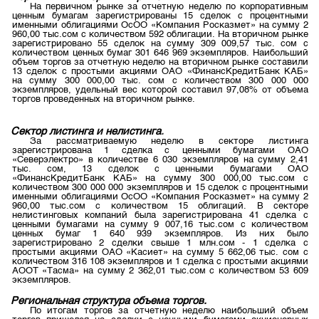
Индекс и Капитализация
На первичном рынке за отчетную неделю по корпоративным
Наши партнеры
Финансовый рынок KG
План работы на год
ценным бумагам зарегистрированы 15 сделок с процентными
именными облигациями ОсОО «Компания Росказмет» на сумму 2
Котировки по ЦБ
Cтратегия развития
Пресс-клуб
960,00 тыс.сом с количеством 592 облигации. На вторичном рынке
зарегистрировано 55 сделок на сумму 309 009,57 тыс. сом с
Котировки по драг. металлам
количеством ценных бумаг 301 646 969 экземпляров. Наибольший
Корпоративные документы
25 лет ЗАО КФБ
объем торгов за отчетную неделю на вторичном рынке составили
13 сделок с простыми акциями ОАО «ФинансКредитБанк КАБ»
Расписание аукционов по ГЦБ
Контакты
на сумму 300 000,00 тыс. сом с количеством 300 000 000
экземпляров, удельный вес которой составил 97,08% от объема
Результаты аукционов ГЦБ
торгов проведенных на вторичном рынке.
Объем ГЦБ в обращении
Сектор листинга и нелистинга
.
За рассматриваемую неделю в секторе листинга
Результаты аукционов по депозитам
зарегистрирована 1 сделка с ценными бумагами ОАО
«Северэлектро» в количестве 6 030 экземпляров на сумму 2,41
тыс. сом, 13 сделок с ценными бумагами ОАО
«ФинансКредитБанк КАБ» на сумму 300 000,00 тыс.сом с
количеством 300 000 000 экземпляров и 15 сделок с процентными
именными облигациями ОсОО «Компания Росказмет» на сумму 2
960,00 тыс.сом с количеством 15 облигаций. В секторе
нелистинговых компаний была зарегистрирована 41 сделка с
ценными бумагами на сумму 9 007,16 тыс.сом с количеством
ценных бумаг 1 640 939 экземпляров. Из них было
зарегистрировано 2 сделки свыше 1 млн.сом - 1 сделка с
простыми акциями ОАО «Касиет» на сумму 5 662,06 тыс. сом с
количеством 316 108 экземпляров и 1 сделка с простыми акциями
АООТ «Тасма» на сумму 2 362,01 тыс.сом с количеством 53 609
экземпляров.
Региональная структура объема торгов.
По итогам торгов за отчетную неделю наибольший объем