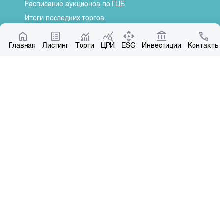
Расписание аукционов по ГЦБ
Итоги последних торгов
Котировки по ЦБ
Главная
Центр раскрытия информации
Листинг
Торги
ЦРИ
ESG
Инвестиции
Контакты
О нас
Общая информация
Контакты
Руководство
Наши партнеры
Контакты
+996 312 31 14 84
+996 551 31 14 84
office@kse.kg