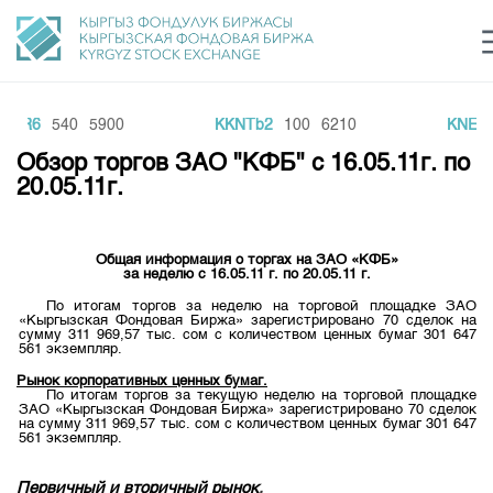
AIR6
540
5900
KKNTb2
100
6210
KNEF3
Центр раскрытия информации
Сектор устойчивого развития
Ин
login
Обзор торгов ЗАО "КФБ" с 16.05.11г. по
Финансовый рынок KG
Рус
Кыр
Eng
20.05.11г.
О нас
Общая информация о торгах на ЗАО «КФБ»
Направления
Общая информация
за неделю с 16.05.11 г. по 20.05.11 г.
По итогам торгов за неделю на торговой площадке ЗАО
Акционеры
«Кыргызская Фондовая Биржа» зарегистрировано 70 сделок на
Нормативная база
Товарно-сырьевой сектор
сумму 311 969,57 тыс. сом с количеством ценных бумаг 301 647
Руководство
561 экземпляр.
Листинг
Статистика торгов
Биржевая деятельность
Рынок корпоративных ценных бумаг.
Внутренний аудитор
По итогам торгов за текущую неделю на торговой площадке
Центр раскрытия информации
ЗАО «Кыргызская Фондовая Биржа» зарегистрировано 70 сделок
Депозитарная деятельность
Комитеты
Учебный центр
на сумму 311 969,57 тыс. сом с количеством ценных бумаг 301 647
Итоги последних торгов
Тарифы
561 экземпляр.
Центр раскрытия информации
Архив торгов
Участники торгов
Аналитика
Общая информация
Первичный и вторичный рынок
.