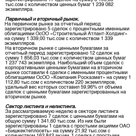
зарегистрировано 17 сделок на сумму 3 195,03
Индекс и Капитализация
Наши партнеры
Финансовый рынок KG
тыс.сом с количеством ценных бумаг 1 239 082
План работы на год
экземпляра.
Котировки по ЦБ
Cтратегия развития
Пресс-клуб
Первичный и вторичный рынок.
Котировки по драг. металлам
Корпоративные документы
25 лет ЗАО КФБ
На первичном рынке за отчетный период
зарегистрировано 5 сделок с процентными именными
Расписание аукционов по ГЦБ
Контакты
облигациями ОсОО «Строительный Атлант-Холдинг»
на сумму 1 339,00 тыс.сом с количеством 1 339
Результаты аукционов ГЦБ
экземпляров.
На вторичном рынке с ценными бумагами за
Объем ГЦБ в обращении
отчетный период зарегистрировано 12 сделок на
сумму 1 856,03 тыс.сом с количеством ценных бумаг
Результаты аукционов по депозитам
1 237 743 экземпляра. Наибольший объем сделок с
корпоративными ценными бумагами на вторичном
рынке составили 4 сделки с именными процентными
облигациями ОсОО «Компания Росказмет» на сумму 1
112,80 тыс.сом с количеством 220 экземпляров,
удельный вес которых составил 59,96% от объема
сделок с ценными бумагами зарегистрированных на
вторичном рынке.
Сектор листинга и нелистинга.
За рассматриваемую неделю в секторе листинга
зарегистрировано 7 сделок с ценными бумагами на
общую сумму 1 341,60 тыс.сом. Из них были
зарегистрированы 1 сделка с простыми акциями ОАО
«Бишкектеплосеть» на сумму 21,92 тыс.сом с