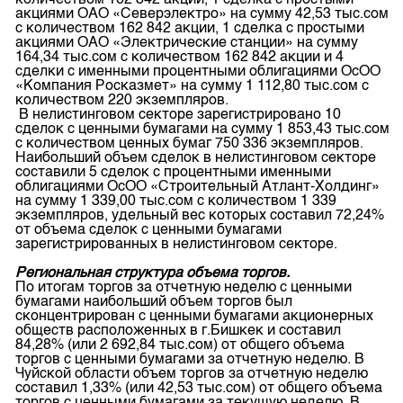
количеством 162 842 акции, 1 сделка с простыми
акциями ОАО «Северэлектро» на сумму 42,53 тыс.сом
с количеством 162 842 акции, 1 сделка с простыми
акциями ОАО «Электрические станции» на сумму
164,34 тыс.сом с количеством 162 842 акции и 4
сделки с именными процентными облигациями ОсОО
«Компания Росказмет» на сумму 1 112,80 тыс.сом с
количеством 220 экземпляров.
В нелистинговом секторе зарегистрировано 10
сделок с ценными бумагами на сумму 1 853,43 тыс.сом
с количеством ценных бумаг 750 336 экземпляров.
Наибольший объем сделок в нелистинговом секторе
составили 5 сделок с процентными именными
облигациями ОсОО «Строительный Атлант-Холдинг»
на сумму 1 339,00 тыс.сом с количеством 1 339
экземпляров, удельный вес которых составил 72,24%
от объема сделок с ценными бумагами
зарегистрированных в нелистинговом секторе.
Региональная структура объема торгов.
По итогам торгов за отчетную неделю с ценными
бумагами наибольший объем торгов был
сконцентрирован с ценными бумагами акционерных
обществ расположенных в г.Бишкек и составил
84,28% (или 2 692,84 тыс.сом) от общего объема
торгов с ценными бумагами за отчетную неделю. В
Чуйской области объем торгов за отчетную неделю
составил 1,33% (или 42,53 тыс.сом) от общего объема