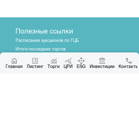
Полезные ссылки
Расписание аукционов по ГЦБ
Итоги последних торгов
Котировки по ЦБ
Главная
Центр раскрытия информации
Листинг
Торги
ЦРИ
ESG
Инвестиции
Контакты
О нас
Общая информация
Контакты
Руководство
Наши партнеры
Контакты
+996 312 31 14 84