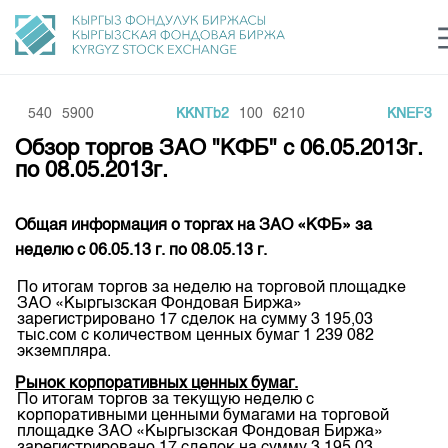
6
540
5900
KKNTb2
100
6210
KNEF3
2
Центр раскрытия информации
Сектор устойчивого развития
Ин
login
Обзор торгов ЗАО "КФБ" с 06.05.2013г.
Финансовый рынок KG
Рус
Кыр
Eng
по 08.05.2013г.
О нас
Общая информация о торгах на ЗАО «КФБ»
за
Направления
Общая информация
неделю с
06
.
05
.
13
г. по
08
.
05
.
13
г.
Акционеры
По итогам торгов за неделю на торговой площадке
Нормативная база
Товарно-сырьевой сектор
ЗАО «Кыргызская Фондовая Биржа»
Руководство
зарегистрировано 17 сделок на сумму 3 195,03
Листинг
тыс.сом с количеством ценных бумаг 1 239 082
Статистика торгов
Биржевая деятельность
Внутренний аудитор
экземпляра.
Центр раскрытия информации
Депозитарная деятельность
Рынок корпоративных ценных бумаг.
Комитеты
Учебный центр
Итоги последних торгов
Тарифы
По итогам торгов за текущую неделю с
Центр раскрытия информации
корпоративными ценными бумагами на торговой
Архив торгов
Участники торгов
Аналитика
площадке ЗАО «Кыргызская Фондовая Биржа»
Общая информация