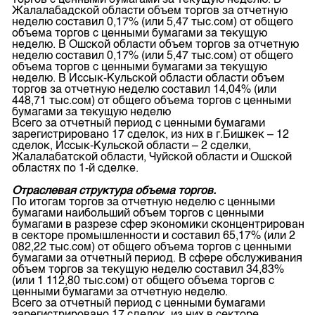
торгов с ценными бумагами за текущую неделю. В
Жалалабадской области объем торгов за отчетную
неделю составил 0,17% (или 5,47 тыс.сом) от общего
объема торгов с ценными бумагами за текущую
неделю. В Ошской области объем торгов за отчетную
неделю составил 0,17% (или 5,47 тыс.сом) от общего
объема торгов с ценными бумагами за текущую
неделю. В Иссык-Кульской области области объем
торгов за отчетную неделю составил 14,04% (или
448,71 тыс.сом) от общего объема торгов с ценными
бумагами за текущую неделю
Всего за отчетный период с ценными бумагами
зарегистрировано 17 сделок, из них в г.Бишкек – 12
сделок, Иссык-Кульской области – 2 сделки,
Жалалабатской области, Чуйской области и Ошской
областях по 1-й сделке.
Отраслевая структура объема торгов.
По итогам торгов за отчетную неделю с ценными
бумагами наибольший объем торгов с ценными
бумагами в разрезе сфер экономики сконцентрирован
в секторе промышленности и составил 65,17% (или 2
082,22 тыс.сом) от общего объема торгов с ценными
бумагами за отчетный период. В сфере обслуживания
объем торгов за текущую неделю составил 34,83%
(или 1 112,80 тыс.сом) от общего объема торгов с
ценными бумагами за отчетную неделю.
Всего за отчетный период с ценными бумагами