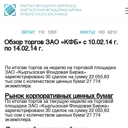
BBTM7
110
1200
KKNTb2
100
6210
Центр раскрытия информации
Сектор устойчивого развития
Ин
login
Обзор торгов ЗАО «КФБ» с 10.02.14 г.
Финансовый рынок KG
Рус
Кыр
Eng
по 14.02.14 г.
О нас
По итогам торгов за неделю на торговой площадке
Направления
Общая информация
ЗАО «Кыргызская Фондовая Биржа»
зарегистрировано 30 сделок на сумму 22 055,63
Акционеры
тыс.сом с количеством ценных бумаг 27 774
Нормативная база
Товарно-сырьевой сектор
экземпляра.
Руководство
Листинг
Рынок корпоративных ценных бумаг
Статистика торгов
Биржевая деятельность
Внутренний аудитор
По итогам торгов за текущую неделю на торговой
Центр раскрытия информации
площадке ЗАО «Кыргызская Фондовая Биржа»
Депозитарная деятельность
Комитеты
Учебный центр
зарегистрировано 30 сделок на сумму 22 055,63
Итоги последних торгов
Тарифы
тыс.сом с количеством ценных бумаг 27 774
Центр раскрытия информации
экземпляра.
Архив торгов
Участники торгов
Аналитика
Общая информация