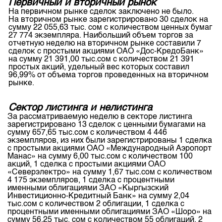
Первичный и вторичный рынок
Индекс и Капитализация
Наши партнеры
Финансовый рынок KG
План работы на год
На первичном рынке сделок заключено не было.
Котировки по ЦБ
На вторичном рынке зарегистрировано 30 сделок на
Cтратегия развития
Пресс-клуб
сумму 22 055,63 тыс. сом с количеством ценных бумаг
27 774 экземпляра. Наибольший объем торгов за
Котировки по драг. металлам
Корпоративные документы
25 лет ЗАО КФБ
отчетную неделю на вторичном рынке составили 7
сделок с простыми акциями ОАО «Дос-КредоБанк»
Расписание аукционов по ГЦБ
Контакты
на сумму 21 391,00 тыс.сом с количеством 21 391
простых акций, удельный вес которых составил
Результаты аукционов ГЦБ
96,99% от объема торгов проведенных на вторичном
рынке.
Объем ГЦБ в обращении
Результаты аукционов по депозитам
Сектор листинга и нелистинга
За рассматриваемую неделю в секторе листинга
зарегистрировано 13 сделок с ценными бумагами на
сумму 657,65 тыс.сом с количеством 4 446
экземпляров, из них были зарегистрированы 1 сделка
с простыми акциями ОАО «Международный Аэропорт
Манас» на сумму 6,00 тыс.сом с количеством 100
акций, 1 сделка с простыми акциями ОАО
«Северэлектро» на сумму 1,67 тыс.сом с количеством
4 175 экземпляров, 1 сделка с процентными
именными облигациями ЗАО «Кыргызский
Инвестиционно-Кредитный Банк» на сумму 2,04
тыс.сом с количеством 2 облигации, 1 сделка с
процентными именными облигациями ЗАО «Шоро» на
сумму 56,25 тыс. сом с количеством 55 облигаций, 2