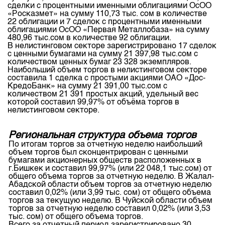
сделки с процентными именными облигациями ОсОО
«Росказмет» на сумму 110,73 тыс. сом в количестве
22 облигации и 7 сделок с процентными именными
облигациями ОсОО «Первая Металлобаза» на сумму
480,96 тыс.сом в количестве 92 облигации.
В нелистинговом секторе зарегистрировано 17 сделок
с ценными бумагами на сумму 21 397,98 тыс.сом с
количеством ценных бумаг 23 328 экземпляров.
Наибольший объем торгов в нелистинговом секторе
составила 1 сделка с простыми акциями ОАО «Дос-
КредоБанк» на сумму 21 391,00 тыс.сом с
количеством 21 391 простых акций, удельный вес
которой составил 99,97% от объёма торгов в
нелистинговом секторе.
Региональная структура объема торгов
По итогам торгов за отчетную неделю наибольший
объем торгов был сконцентрирован с ценными
бумагами акционерных обществ расположенных в
г.Бишкек и составил 99,97% (или 22 048,1 тыс.сом) от
общего объема торгов за отчетную неделю. В Жалал-
Абадской области объем торгов за отчетную неделю
составил 0,02% (или 3,99 тыс. сом) от общего объема
торгов за текущую неделю. В Чуйской области объем
торгов за отчетную неделю составил 0,02% (или 3,53
тыс. сом) от общего объема торгов.