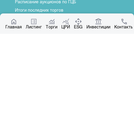
Расписание аукционов по ГЦБ
Итоги последних торгов
Котировки по ЦБ
Главная
Центр раскрытия информации
Листинг
Торги
ЦРИ
ESG
Инвестиции
Контакты
О нас
Общая информация
Контакты
Руководство
Наши партнеры
Контакты
+996 312 31 14 84
+996 551 31 14 84
office@kse.kg