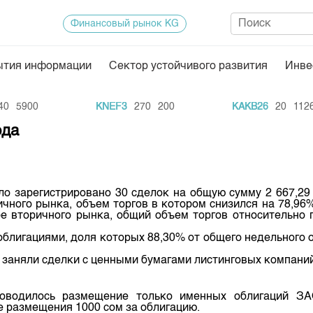
Финансовый рынок KG
ытия информации
Сектор устойчивого развития
Инве
Нормативная база
Статисти
5900
KNEF3
270
200
KAKB26
20
11262
ектор
Биржевая деятельность
Итоги пос
ода
Депозитарная деятельность
Архив тор
нформации
Центр раскрытия информации
Индекс и 
о зарегистрировано 30 сделок на общую сумму 2 667,29 
Котировки
чного рынка, объем торгов в котором снизился на 78,96%
е вторичного рынка, общий объем торгов относительно 
Котировки
блигациями, доля которых 88,30% от общего недельного 
KG
Расписани
 заняли сделки с ценными бумагами листинговых компаний
Результат
Объем ГЦ
оводилось размещение только именных облигаций ЗАО
не размещения 1000 сом за облигацию.
Результат