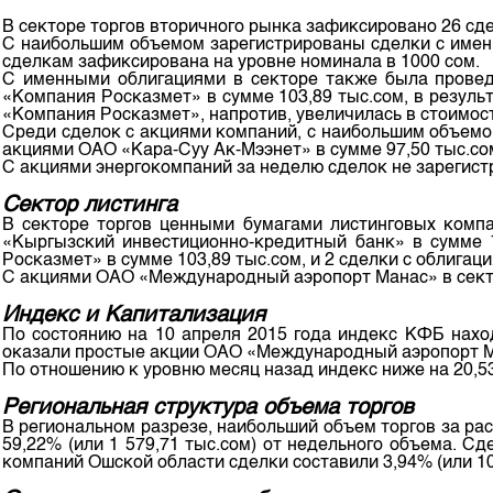
Корпоративные документы
В секторе торгов вторичного рынка зафиксировано 26 сдел
С наибольшим объемом зарегистрированы сделки с именн
Контакты
сделкам зафиксирована на уровне номинала в 1000 сом.
С именными облигациями в секторе также была провед
«Компания Росказмет» в сумме 103,89 тыс.сом, в резуль
«Компания Росказмет», напротив, увеличилась в стоимост
Среди сделок с акциями компаний, с наибольшим объемо
акциями ОАО «Кара-Суу Ак-Мээнет» в сумме 97,50 тыс.со
С акциями энергокомпаний за неделю сделок не зарегис
Сектор листинга
В секторе торгов ценными бумагами листинговых компа
«Кыргызский инвестиционно-кредитный банк» в сумме 
Росказмет» в сумме 103,89 тыс.сом, и 2 сделки с облига
С акциями ОАО «Международный аэропорт Манас» в сектор
Индекс и Капитализация
По состоянию на 10 апреля 2015 года индекс КФБ наход
оказали простые акции ОАО «Международный аэропорт Ман
По отношению к уровню месяц назад индекс ниже на 20,53 
Региональная структура объема торгов
В региональном разрезе, наибольший объем торгов за р
59,22% (или 1 579,71 тыс.сом) от недельного объема. С
компаний Ошской области сделки составили 3,94% (или 1