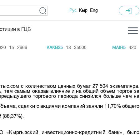
login
Рус
Кыр
Eng
стиции в ГЦБ
ка торгов
Учебный центр
0
15
2666
KAKB25
18
35000
MAIR5
420
23
ледних торгов
Общая информация
гов
План работы на год
Капитализация
тыс.сом с количеством ценных бумаг 27 504 экземпляра.
 по ЦБ
, тем самым оказав влияние и на общий объем торгов за
предыдущего торгового периода снизился больше чем на
 по драг. металлам
объема, сделки с акциями компаний заняли 11,70% общего
е аукционов по ГЦБ
 (88,37%).
ы аукционов ГЦБ
Б в обращении
 «Кыргызский инвестиционно-кредитный банк», было
ы аукционов по