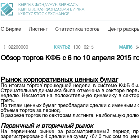
О Бирже
Листинг
Статистика торгов
Центр раскр
О нас
Направления
0
32200000
KKNTb2
100
6215
MAIR6
540
Общая информация
Товарно-сырьевой с
Обзор торгов КФБ с 6 по 10 апреля 2015 г
Акционеры
Листинг
Руководство
Центр раскрытия и
Рынок корпоративных ценных бумаг
По итогам торгов прошедшей недели, в системе КФБ был
Внутренний аудитор
Тарифы
Отрицательная динамика была отмечена в секторе перви
неделю. Несмотря на положительную динамику в сектор
Аналитика
Комитеты
треть.
По типам ценных бумаг преобладали сделки с именными о
Финансовый рынок 
объема торгов за период.
Участники торгов
В разрезе торгов по секторам листинга, наибольшую долю
Пресс-клуб
Наши партнеры
Первичный и вторичный рынок
25 лет ЗАО КФБ
На первичном рынке за рассматриваемый период пр
Cтратегия развития
зарегистрировано 4 сделки на сумму 767,0 тыс.сом по це