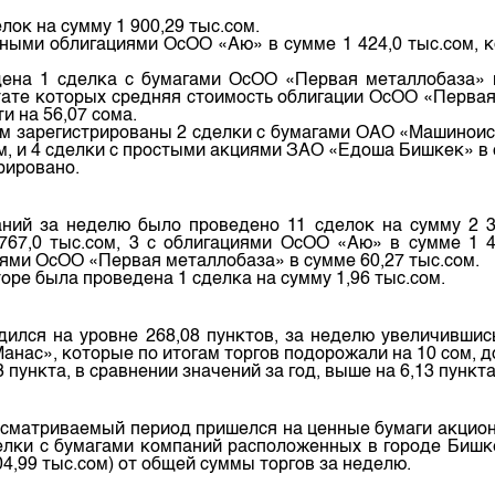
депозита
ок на сумму 1 900,29 тыс.сом.
ыми облигациями ОсОО «Аю» в сумме 1 424,0 тыс.сом, ко
ена 1 сделка с бумагами ОсОО «Первая металлобаза» н
тате которых средняя стоимость облигации ОсОО «Первая
и на 56,07 сома.
м зарегистрированы 2 сделки с бумагами ОАО «Машиноиспы
м, и 4 сделки с простыми акциями ЗАО «Едоша Бишкек» в с
трировано.
ний за неделю было проведено 11 сделок на сумму 2 3
767,0 тыс.сом, 3 с облигациями ОсОО «Аю» в сумме 1 4
циями ОсОО «Первая металлобаза» в сумме 60,27 тыс.сом.
е была проведена 1 сделка на сумму 1,96 тыс.сом.
ился на уровне 268,08 пунктов, за неделю увеличившис
ас», которые по итогам торгов подорожали на 10 сом, до
пункта, в сравнении значений за год, выше на 6,13 пункта
ассматриваемый период пришелся на ценные бумаги акцио
делки с бумагами компаний расположенных в городе Бишк
04,99 тыс.сом) от общей суммы торгов за неделю.