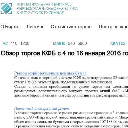
О Бирже
Листинг
Статистика торгов
Центр раскр
О нас
Направления
7
110
1200
MAIR6
540
5900
KKNTb2
10
Общая информация
Товарно-сырьевой с
Обзор торгов КФБ с 4 по 16 января 2016 г
Акционеры
Листинг
Руководство
Центр раскрытия и
Внутренний аудитор
Тарифы
Аналитика
Комитеты
Финансовый рынок 
Участники торгов
Пресс-клуб
Наши партнеры
25 лет ЗАО КФБ
Cтратегия развития