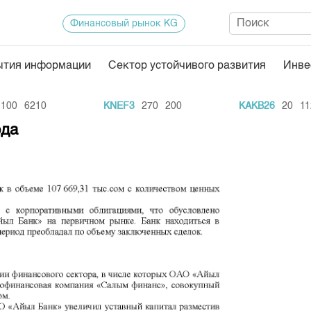
Финансовый рынок KG
ытия информации
Сектор устойчивого развития
Инве
Нормативная база
Статисти
0
6210
KNEF3
270
200
KAKB26
20
11262
ектор
Биржевая деятельность
Итоги пос
ода
Депозитарная деятельность
Архив тор
нформации
Центр раскрытия информации
Индекс и 
Котировки
Котировки
KG
Расписани
Результат
Объем ГЦ
Результат