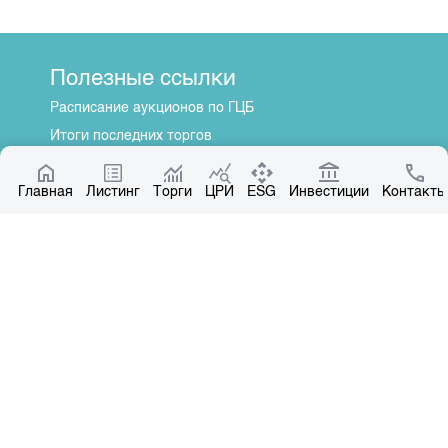
Полезные ссылки
Расписание аукционов по ГЦБ
Итоги последних торгов
Котировки по ЦБ
Главная
Центр раскрытия информации
Листинг
Торги
ЦРИ
ESG
Инвестиции
Контакты
О нас
Общая информация
Контакты
Руководство
Наши партнеры
Контакты
+996 312 31 14 84
+996 551 31 14 84