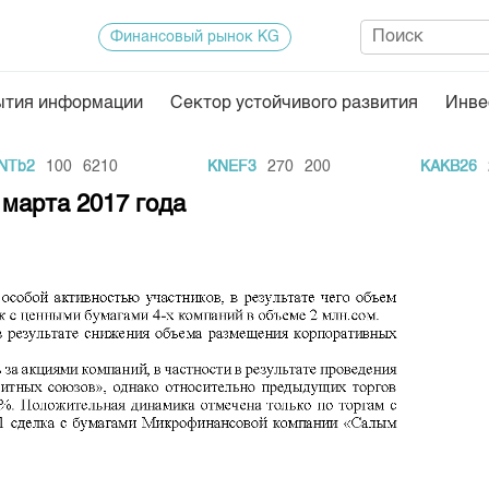
Финансовый рынок KG
ытия информации
Сектор устойчивого развития
Инве
Нормативная база
Статисти
b2
100
6210
KNEF3
270
200
KAKB26
20
ектор
Биржевая деятельность
Итоги пос
 марта 2017 года
Депозитарная деятельность
Архив тор
нформации
Центр раскрытия информации
Индекс и 
Котировки
Котировки
KG
Расписани
Результат
Объем ГЦ
Результат