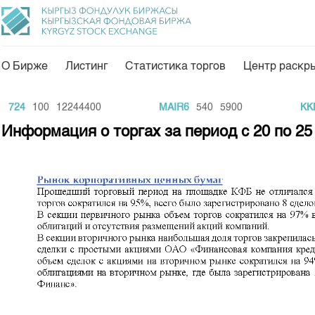
О Бирже
Листинг
Статистика торгов
Центр раскр
О нас
Направления
24
100
12244400
MAIR6
540
5900
KKNT
Общая информация
Товарно-сырьевой с
Информация о торгах за период с 20 по 25
Акционеры
Листинг
Руководство
Центр раскрытия и
Внутренний аудитор
Тарифы
Аналитика
Комитеты
Финансовый рынок 
Участники торгов
Пресс-клуб
Наши партнеры
25 лет ЗАО КФБ
Cтратегия развития