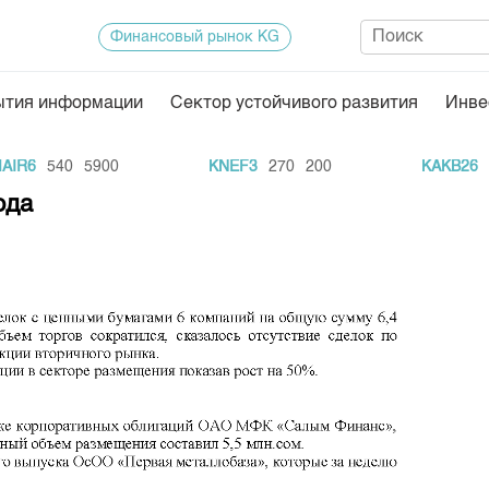
Финансовый рынок KG
ытия информации
Сектор устойчивого развития
Инве
Нормативная база
Статисти
R6
540
5900
KNEF3
270
200
KAKB26
20
ектор
Биржевая деятельность
Итоги пос
ода
Депозитарная деятельность
Архив тор
нформации
Центр раскрытия информации
Индекс и 
Котировки
Котировки
KG
Расписани
Результат
Объем ГЦ
Результат