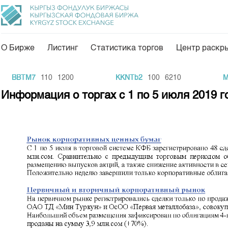
О Бирже
Листинг
Статистика торгов
Центр раскр
О нас
Направления
BBTM7
110
1200
KKNTb2
100
6210
MAI
Общая информация
Товарно-сырьевой с
Информация о торгах c 1 по 5 июля 2019 г
Акционеры
Листинг
Руководство
Центр раскрытия и
Внутренний аудитор
Тарифы
Аналитика
Комитеты
Финансовый рынок 
Участники торгов
Пресс-клуб
Наши партнеры
25 лет ЗАО КФБ
Cтратегия развития