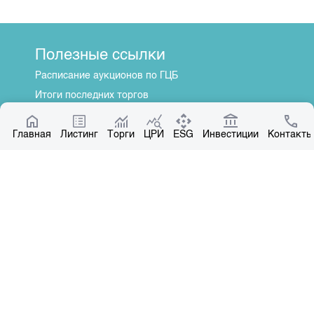
Полезные ссылки
Расписание аукционов по ГЦБ
Итоги последних торгов
Котировки по ЦБ
Главная
Центр раскрытия информации
Листинг
Торги
ЦРИ
ESG
Инвестиции
Контакты
О нас
Общая информация
Контакты
Руководство
Наши партнеры
Контакты
+996 312 31 14 84
+996 551 31 14 84