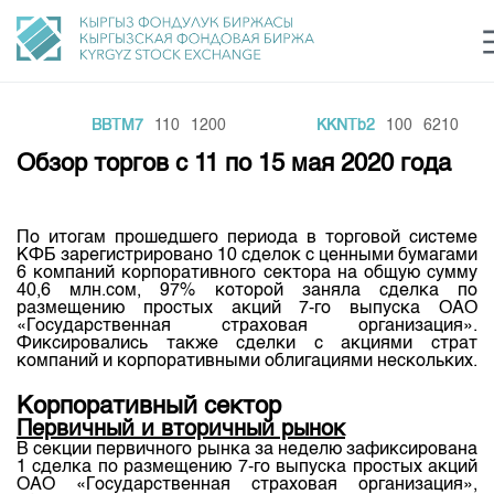
BBTM7
110
1200
KKNTb2
100
6210
Центр раскрытия информации
Сектор устойчивого развития
Ин
login
Обзор торгов с 11 по 15 мая 2020 года
Финансовый рынок KG
Рус
Кыр
Eng
О нас
По итогам прошедшего периода в торговой системе
КФБ зарегистрировано 10 сделок с ценными бумагами
6 компаний корпоративного сектора на общую сумму
Направления
Общая информация
40,6 млн.сом, 97% которой заняла сделка по
размещению простых акций 7-го выпуска ОАО
Акционеры
Нормативная база
«Государственная страховая организация».
Товарно-сырьевой сектор
Фиксировались также сделки с акциями страт
Руководство
компаний и корпоративными облигациями нескольких.
Листинг
Статистика торгов
Биржевая деятельность
Внутренний аудитор
Центр раскрытия информации
Корпоративный сектор
Депозитарная деятельность
Комитеты
Учебный центр
Первичный и вторичный рынок
Итоги последних торгов
Тарифы
В секции первичного рынка за неделю зафиксирована
Центр раскрытия информации
Архив торгов
Участники торгов
1 сделка по размещению 7-го выпуска простых акций
Аналитика
Общая информация
ОАО «Государственная страховая организация»,