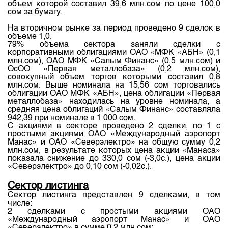
Индекс и Капитализация
объем которой составил 39,6 млн.сом по цене 100,0
Наши партнеры
Финансовый рынок KG
План работы на год
сом за бумагу.
Котировки по ЦБ
Cтратегия развития
Пресс-клуб
На вторичном рынке за период проведено 9 сделок в
объеме 1,0.
Котировки по драг. металлам
Корпоративные документы
25 лет ЗАО КФБ
79% объема сектора заняли сделки с
корпоративными облигациями ОАО «МФК «АБН» (0,1
Расписание аукционов по ГЦБ
Контакты
млн.сом), ОАО МФК «Салым Финанс» (0,5 млн.сом) и
ОсОО «Первая металлобаза» (0,2 млн.сом),
Результаты аукционов ГЦБ
совокупный объем торгов которыми составил 0,8
млн.сом. Выше номинала на 15,56 сом торговались
Объем ГЦБ в обращении
облигации ОАО МФК «АБН», цена облигации «Первая
металлобаза» находилась на уровне номинала, а
Результаты аукционов по депозитам
средняя цена облигаций «Салым Финанс» составляла
942,39 при номинале в 1 000 сом.
С акциями в секторе проведено 2 сделки, по 1 с
простыми акциями ОАО «Международный аэропорт
Манас» и ОАО «Северэлектро» на общую сумму 0,2
млн.сом, в результате которых цена акции «Манаса»
показала снижение до 330,0 сом (-3,0с.), цена акции
«Северэлектро» до 0,10 сом (-0,02с.).
Сектор листинга
Сектор листинга представлен 9 сделками, в том
числе:
2 сделками с простыми акциями ОАО
«Международный аэропорт Манас» и ОАО