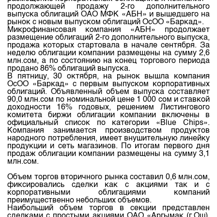
Индекс и Капитализация
Наши партнеры
Финансовый рынок KG
продолжающей продажу 2-го дополнительного
План работы на год
выпуска облигаций ОАО МФК «АБН» и вышедшего на
Котировки по ЦБ
Cтратегия развития
рынок с новым выпуском облигаций ОсОО «Баркад».
Пресс-клуб
Микрофинансовая компания «АБН» продолжает
Котировки по драг. металлам
размещение облигаций 2-го дополнительного выпуска,
Корпоративные документы
25 лет ЗАО КФБ
продажа которых стартовала в начале сентября. За
Расписание аукционов по ГЦБ
неделю облигации компании размещены на сумму 2,6
Контакты
млн.сом, а по состоянию на конец торгового периода
Результаты аукционов ГЦБ
продано 86% облигаций выпуска.
В пятницу, 30 октября, на рынок вышла компания
Объем ГЦБ в обращении
ОсОО «Баркад» с первым выпуском корпоративных
облигаций. Объявленный объем выпуска составляет
Результаты аукционов по депозитам
90,0 млн.сом по номинальной цене 1 000 сом и ставкой
доходности 16% годовых, решением Листингового
комитета биржи облигации компании включены в
официальный список по категории «Blue Chips».
Компания занимается производством продуктов
народного потребления, имеет внушительную линейку
продукции и сеть магазинов. По итогам первого дня
продаж облигации компании размещены на сумму 3,1
млн.сом.
Объем торгов вторичного рынка составил 0,6 млн.сом,
фиксировались сделки как с акциями так и с
корпоративными облигациями компаний
преимущественно небольших объемов.
Наибольший объем торгов в секции представлен
сделками с простыми акциями ОАО «Аргымак (г.Ош),