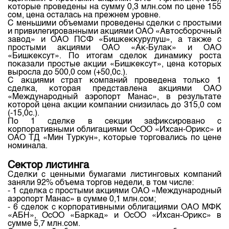
которые проведены на сумму 0,3 млн.сом по цене 155
сом, цена осталась на прежнем уровне.
С меньшими объемами проведены сделки с простыми
и привилегированными акциями ОАО «Автосборочный
завод» и ОАО ПСФ «Бишкеккурулуш», а также с
простыми акциями ОАО «Ак-Булак» и ОАО
«Бишкексут». По итогам сделок динамику роста
показали простые акции «Бишкексут», цена которых
выросла до 500,0 сом (+50,0с.).
С акциями страт компаний проведена только 1
сделка, которая представлена акциями ОАО
«Международный аэропорт Манас», в результате
которой цена акции компании снизилась до 315,0 сом
(-15,0с.).
По 1 сделке в секции зафиксировано с
корпоративными облигациями ОсОО «Ихсан-Орикс» и
ОАО ТД «Мин Туркун», которые торговались по цене
номинала.
Сектор листинга
Сделки с ценными бумагами листинговых компаний
заняли 92% объема торгов недели, в том числе:
- 1 сделка с простыми акциями ОАО «Международный
аэропорт Манас» в сумме 0,1 млн.сом;
- 6 сделок с корпоративными облигациями ОАО МФК
«АБН», ОсОО «Баркад» и ОсОО «Ихсан-Орикс» в
сумме 5,7 млн.сом.