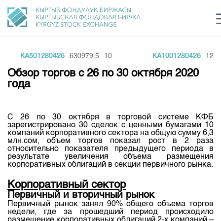
KA501280426
630979.5
10
KA1001280426
12593
Центр раскрытия информации
Сектор устойчивого развития
Ин
login
Обзор торгов с 26 по 30 октября 2020
Финансовый рынок KG
Рус
Кыр
Eng
года
О нас
С 26 по 30 октября в торговой системе КФБ
Направления
Общая информация
зарегистрировано 30 сделок с ценными бумагами 10
компаний корпоративного сектора на общую сумму 6,3
Акционеры
млн.сом, объем торгов показал рост в 2 раза
Нормативная база
Товарно-сырьевой сектор
относительно показателя предыдущего периода в
Руководство
результате увеличения объема размещения
Листинг
корпоративных облигаций в секции первичного рынка.
Статистика торгов
Биржевая деятельность
Внутренний аудитор
Центр раскрытия информации
Корпоративный сектор
Депозитарная деятельность
Комитеты
Учебный центр
Итоги последних торгов
Первичный и вторичный рынок
Тарифы
Центр раскрытия информации
Первичный рынок занял 90% общего объема торгов
Архив торгов
Участники торгов
Аналитика
недели, где за прошедший период происходило
Общая информация
размещение корпоративных облигаций 2-х компаний –