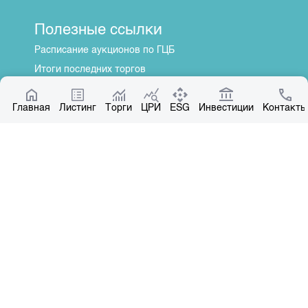
Полезные ссылки
Расписание аукционов по ГЦБ
Итоги последних торгов
Котировки по ЦБ
Главная
Центр раскрытия информации
Листинг
Торги
ЦРИ
ESG
Инвестиции
Контакты
О нас
Общая информация
Контакты
Руководство
Наши партнеры
Контакты
+996 312 31 14 84
+996 551 31 14 84
office@kse.kg