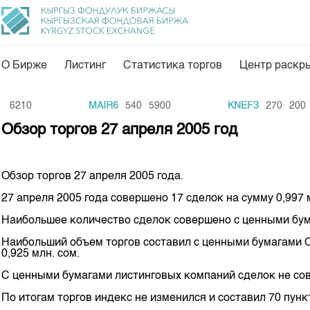
О Бирже
Листинг
Статистика торгов
Центр раскр
О нас
Направления
6210
MAIR6
540
5900
KNEF3
270
200
Общая информация
Товарно-сырьевой с
Обзор торгов 27 апреля 2005 год
Акционеры
Листинг
Руководство
Центр раскрытия и
Обзор торгов 27 апреля 2005 года.
Внутренний аудитор
Тарифы
27 апреля 2005 года совершено 17 сделок на сумму 0,997 
Аналитика
Комитеты
Наибольшее количество сделок совершено с ценными бума
Финансовый рынок 
Наибольший объем торгов составил с ценными бумагами ОА
Участники торгов
0,925 млн. сом.
Пресс-клуб
Наши партнеры
С ценными бумагами листинговых компаний сделок не со
25 лет ЗАО КФБ
Cтратегия развития
По итогам торгов индекс не изменился и составил 70 пунк