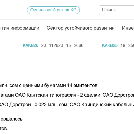
Финансовый рынок KG
ытия информации
Сектор устойчивого развития
Инве
Нормативная база
Статисти
KAKB26
20
112620
15
2666
KAKB25
18
3500
ектор
Биржевая деятельность
Итоги пос
Депозитарная деятельность
Архив тор
нформации
Центр раскрытия информации
Индекс и 
Котировки
млн. сом с ценными бумагами 14 эмитентов.
Котировки
гами ОАО Кантская типография - 2 сделки; ОАО Дорстрой
KG
Расписани
О Дорстрой - 0,023 млн. сом; ОАО Каиндинский кабельный
Результат
вершалось.
Объем ГЦ
тов.
Результат