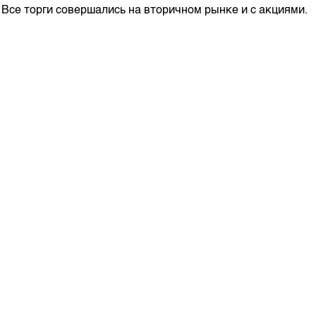
Корпоративные документы
Все торги совершались на вторичном рынке и с акциями.
Контакты