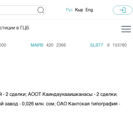
login
Рус
Кыр
Eng
стиции в ГЦБ
ка торгов
Учебный центр
0
MAIR5
420
2366
ELST7
.9
153780
ледних торгов
Общая информация
гов
План работы на год
Капитализация
 по ЦБ
 по драг. металлам
 - 2 сделки; АООТ Каиндаунааишканасы - 2 сделки.
е аукционов по ГЦБ
 завод - 0,026 млн. сом; ОАО Кантская типография -
ы аукционов ГЦБ
Б в обращении
ы аукционов по