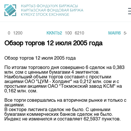
110
1200
KKNTb2
100
6210
MAIR6
540
Центр раскрытия информации
Сектор устойчивого развития
Ин
login
Обзор торгов 12 июля 2005 года
Финансовый рынок KG
Рус
Кыр
Eng
Обзор торгов 12 июля 2005 года
О нас
По итогам торгового дня совершено 6 сделок на 0,383
млн. сом с ценными бумагами 4 эмитентов.
Направления
Общая информация
Наибольший объем торгов составил с простыми
акциями ОАО "ЦУМ - Холдинг" на 0,212 млн. сом и с
Акционеры
Нормативная база
простыми акциями ОАО "Токмокский завод КСМ" на
Товарно-сырьевой сектор
0,162 млн. сом.
Руководство
Листинг
Статистика торгов
Биржевая деятельность
Все торги совершались на вторичном рынке и только с
Внутренний аудитор
акциями.
Центр раскрытия информации
Депозитарная деятельность
В секторе листинга сделок не было. С ценными
Комитеты
Учебный центр
Итоги последних торгов
бумагами коммерческих банков сделок не было.
Тарифы
Индекс не изменился и составляет 62,5937 пунктов.
Центр раскрытия информации
Архив торгов
Участники торгов
Аналитика
Общая информация