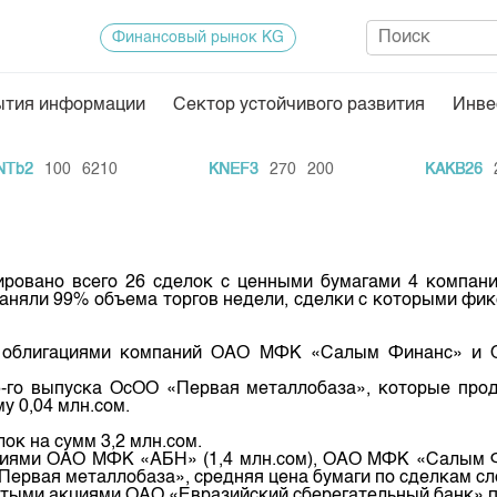
Финансовый рынок KG
ытия информации
Сектор устойчивого развития
Инве
Нормативная база
Статисти
b2
100
6210
KNEF3
270
200
KAKB26
20
ектор
Биржевая деятельность
Итоги пос
Депозитарная деятельность
Архив тор
нформации
Центр раскрытия информации
Индекс и 
ровано всего 26 сделок с ценными бумагами 4 компани
аняли 99% объема торгов недели, сделки с которыми фик
Котировки
Котировки
с облигациями компаний ОАО МФК «Салым Финанс» и О
KG
Расписани
-го выпуска ОсОО «Первая металлобаза», которые прод
 0,04 млн.сом.
Результат
ок на сумм 3,2 млн.сом.
Объем ГЦ
ациями ОАО МФК «АБН» (1,4 млн.сом), ОАО МФК «Салым Фи
Первая металлобаза», средняя цена бумаги по сделкам сло
Результат
остыми акциями ОАО «Евразийский сберегательный банк» п