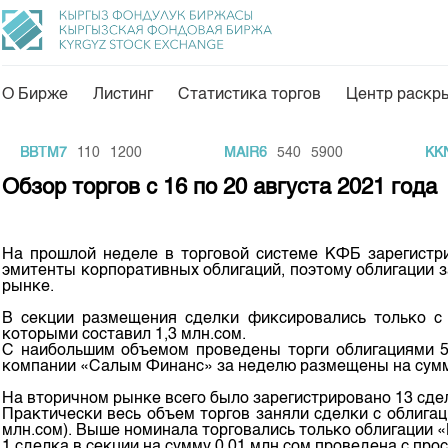
О Бирже
Листинг
Статистика торгов
Центр раскр
О нас
Направления
BBTM7
110
1200
MAIR6
540
5900
KKNT
Общая информация
Товарно-сырьевой с
Обзор торгов с 16 по 20 августа 2021 года
Акционеры
Листинг
Руководство
Центр раскрытия и
На прошлой неделе в торговой системе КФБ зарегистри
эмитенты корпоративных облигаций, поэтому облигации з
Внутренний аудитор
Тарифы
рынке.
Аналитика
Комитеты
В секции размещения сделки фиксировались только 
которыми составил 1,3 млн.сом.
Финансовый рынок 
С наибольшим объемом проведены торги облигациями 5
Участники торгов
компании «Салым Финанс» за неделю размещены на сумму
Пресс-клуб
Наши партнеры
На вторичном рынке всего было зарегистрировано 13 сдел
25 лет ЗАО КФБ
Практически весь объем торгов заняли сделки с облиг
Cтратегия развития
млн.сом). Выше номинала торговались только облигации «
1 сделка в секции на сумму 0,01 млн.сом проведена с пр