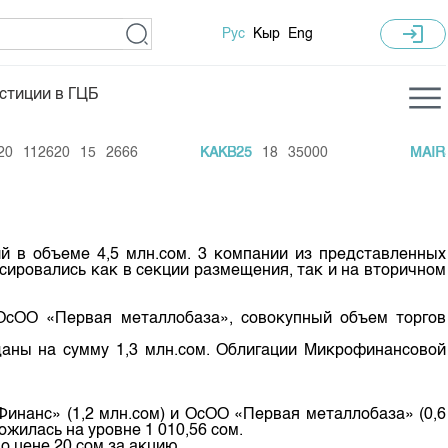
login
Рус
Кыр
Eng
стиции в ГЦБ
ка торгов
Учебный центр
112620
15
2666
KAKB25
18
35000
MAIR5
ледних торгов
Общая информация
гов
План работы на год
Капитализация
й в объеме 4,5 млн.сом. 3 компании из представленных
сировались как в секции размещения, так и на вторичном
 по ЦБ
 по драг. металлам
сОО «Первая металлобаза», совокупный объем торгов
е аукционов по ГЦБ
аны на сумму 1,3 млн.сом. Облигации Микрофинансовой
ы аукционов ГЦБ
Б в обращении
нанс» (1,2 млн.сом) и ОсОО «Первая металлобаза» (0,6
жилась на уровне 1 010,56 сом.
ы аукционов по
о цене 20 сом за акцию.