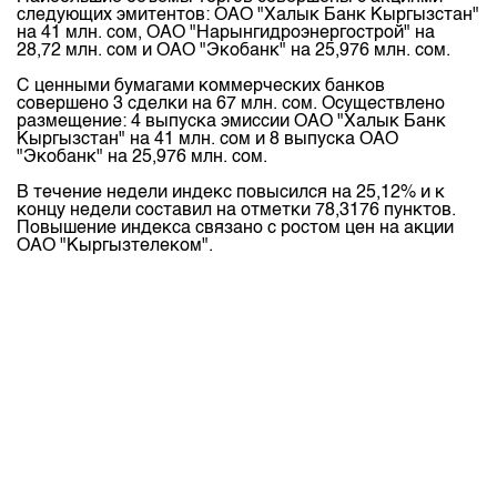
Индекс и Капитализация
Наши партнеры
Финансовый рынок KG
следующих эмитентов: ОАО "Халык Банк Кыргызстан"
План работы на год
на 41 млн. сом, ОАО "Нарынгидроэнергострой" на
Котировки по ЦБ
Cтратегия развития
28,72 млн. сом и ОАО "Экобанк" на 25,976 млн. сом.
Пресс-клуб
Котировки по драг. металлам
С ценными бумагами коммерческих банков
Корпоративные документы
25 лет ЗАО КФБ
совершено 3 сделки на 67 млн. сом. Осуществлено
Расписание аукционов по ГЦБ
размещение: 4 выпуска эмиссии ОАО "Халык Банк
Контакты
Кыргызстан" на 41 млн. сом и 8 выпуска ОАО
Результаты аукционов ГЦБ
"Экобанк" на 25,976 млн. сом.
Объем ГЦБ в обращении
В течение недели индекс повысился на 25,12% и к
концу недели составил на отметки 78,3176 пунктов.
Результаты аукционов по депозитам
Повышение индекса связано с ростом цен на акции
ОАО "Кыргызтелеком".