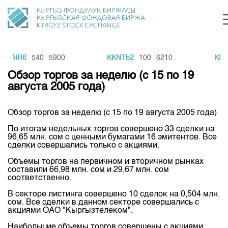
MAIR6
540
5900
KKNTb2
100
6210
KNE
Центр раскрытия информации
Сектор устойчивого развития
Ин
login
Обзор торгов за неделю (с 15 по 19
Финансовый рынок KG
Рус
Кыр
Eng
августа 2005 года)
О нас
Обзор торгов за неделю (с 15 по 19 августа 2005 года)
Направления
Общая информация
По итогам недельных торгов совершено 33 сделки на
96,65 млн. сом с ценными бумагами 16 эмитентов. Все
Акционеры
сделки совершались только с акциями.
Нормативная база
Товарно-сырьевой сектор
Руководство
Объемы торгов на первичном и вторичном рынках
Листинг
составили 66,98 млн. сом и 29,67 млн. сом
Статистика торгов
Биржевая деятельность
Внутренний аудитор
соответственно.
Центр раскрытия информации
Депозитарная деятельность
В секторе листинга совершено 10 сделок на 0,504 млн.
Комитеты
Учебный центр
Итоги последних торгов
Тарифы
сом. Все сделки в данном секторе совершались с
Центр раскрытия информации
акциями ОАО "Кыргызтелеком".
Архив торгов
Участники торгов
Аналитика
Общая информация
Наибольшие объемы торгов совершены с акциями