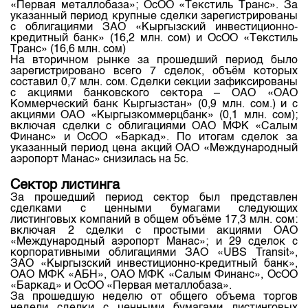
«Первая металлобаза»; ОсОО «Текстиль Транс». За
указанный период крупные сделки зарегистрированы
с облигациями ЗАО «Кыргызский инвестиционно-
кредитный банк» (16,2 млн. сом) и ОсОО «Текстиль
Транс» (16,6 млн. сом)
На вторичном рынке за прошедший период было
зарегистрировано всего 7 сделок, объём которых
составил 0,7 млн. сом. Сделки секции зафиксированы
с акциями банковского сектора – ОАО «ОАО
Коммерческий банк Кыргызстан» (0,9 млн. сом.) и с
акциями ОАО «Кыргызкоммерцбанк» (0,1 млн. сом);
включая сделки с облигациями ОАО МФК «Салым
Финанс» и ОсОО «Баркад». По итогам сделок за
указанный период цена акций ОАО «Международный
аэропорт Манас» снизилась на 5с.
Сектор листинга
За прошедший период сектор был представлен
сделками с ценными бумагами следующих
листинговых компаний в общем объёме 17,3 млн. сом:
включая 2 сделки с простыми акциями ОАО
«Международный аэропорт Манас»; и 29 сделок с
корпоративными облигациями ЗАО «UBS Transit»,
ЗАО «Кыргызский инвестиционно-кредитный банк»,
ОАО МФК «АБН», ОАО МФК «Салым Финанс», ОсОО
«Баркад» и ОсОО «Первая металлобаза».
За прошедшую неделю от общего объема торгов