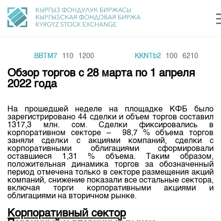
BBTM7
110
1200
KKNTb2
100
6210
Центр раскрытия информации
Сектор устойчивого развития
Ин
login
Обзор торгов с 28 марта по 1 апреля
Финансовый рынок KG
Рус
Кыр
Eng
2022 года
О нас
На прошедшей неделе на площадке КФБ было
зарегистрировано 44 сделки и объем торгов составил
Направления
Общая информация
1317,3 млн. сом. Сделки фиксировались в
корпоративном секторе – 98,7 % объема торгов
Акционеры
заняли сделки с акциями компаний, сделки с
Нормативная база
Товарно-сырьевой сектор
корпоративными облигациями сформировали
Руководство
оставшиеся 1,31 % объема. Таким образом,
Листинг
положительная динамика торгов за обозначенный
Статистика торгов
Биржевая деятельность
Внутренний аудитор
период отмечена только в секторе размещения акций
Центр раскрытия информации
компаний, снижение показали все остальные сектора,
Депозитарная деятельность
включая торги корпоративными акциями и
Комитеты
Учебный центр
Итоги последних торгов
Тарифы
облигациями на вторичном рынке.
Центр раскрытия информации
Архив торгов
Участники торгов
Аналитика
Корпоративный сектор
Общая информация