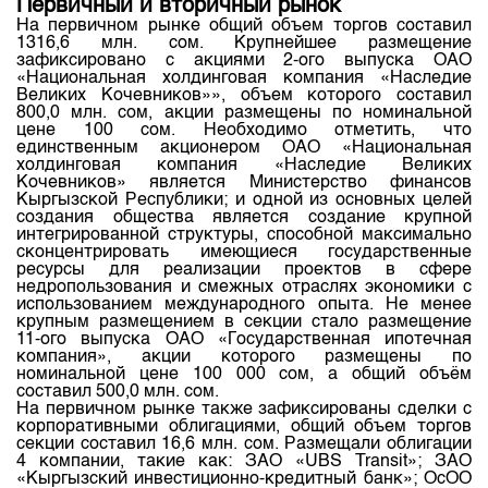
Первичный и вторичный рынок
Индекс и Капитализация
Наши партнеры
Финансовый рынок KG
План работы на год
На первичном рынке общий объем торгов составил
Котировки по ЦБ
1316,6 млн. сом. Крупнейшее размещение
Cтратегия развития
Пресс-клуб
зафиксировано с акциями 2-ого выпуска ОАО
«Национальная холдинговая компания «Наследие
Котировки по драг. металлам
Корпоративные документы
25 лет ЗАО КФБ
Великих Кочевников»», объем которого составил
800,0 млн. сом, акции размещены по номинальной
Расписание аукционов по ГЦБ
Контакты
цене 100 сом. Необходимо отметить, что
единственным акционером ОАО «Национальная
Результаты аукционов ГЦБ
холдинговая компания «Наследие Великих
Кочевников» является Министерство финансов
Объем ГЦБ в обращении
Кыргызской Республики; и одной из основных целей
создания общества является создание крупной
Результаты аукционов по депозитам
интегрированной структуры, способной максимально
сконцентрировать имеющиеся государственные
ресурсы для реализации проектов в сфере
недропользования и смежных отраслях экономики с
использованием международного опыта. Не менее
крупным размещением в секции стало размещение
11-ого выпуска ОАО «Государственная ипотечная
компания», акции которого размещены по
номинальной цене 100 000 сом, а общий объём
составил 500,0 млн. сом.
На первичном рынке также зафиксированы сделки с
корпоративными облигациями, общий объем торгов
секции составил 16,6 млн. сом. Размещали облигации
4 компании, такие как: ЗАО «UBS Transit»; ЗАО
«Кыргызский инвестиционно-кредитный банк»; ОсОО