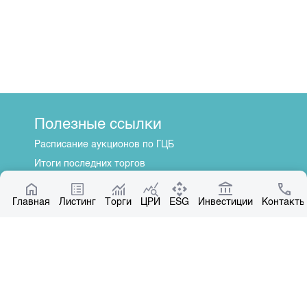
Полезные ссылки
Расписание аукционов по ГЦБ
Итоги последних торгов
Котировки по ЦБ
Главная
Центр раскрытия информации
Листинг
Торги
ЦРИ
ESG
Инвестиции
Контакты
О нас
Общая информация
Контакты
Руководство
Наши партнеры