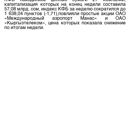
КФБ находились ценные бумаги 27 компаний,
капитализация которых на конец недели составила
57,08 млрд. сом, индекс КФБ за неделю сократился до
1 638,04 пунктов (-1,71),повлияли простые акции ОАО
«Международный аэропорт Манас» и ОАО
«Кыргызтелеком», цена которых показала снижение
по итогам недели.