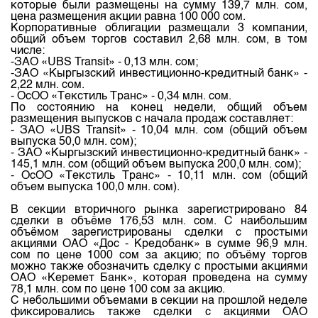
Индекс и Капитализация
которые были размещены на сумму 139,7 млн. сом,
Наши партнеры
Финансовый рынок KG
План работы на год
цена размещения акции равна 100 000 сом.
Котировки по ЦБ
Корпоративные облигации размещали 3 компании,
Cтратегия развития
Пресс-клуб
общий объем торгов составил 2,68 млн. сом, в том
числе:
Котировки по драг. металлам
Корпоративные документы
25 лет ЗАО КФБ
-ЗАО «UBS Transit» - 0,13 млн. сом;
-ЗАО «Кыргызский инвестиционно-кредитный банк» -
Расписание аукционов по ГЦБ
Контакты
2,22 млн. сом.
- ОсОО «Текстиль Транс» - 0,34 млн. сом.
Результаты аукционов ГЦБ
По состоянию на конец недели, общий объем
размещения выпусков с начала продаж составляет:
Объем ГЦБ в обращении
- ЗАО «UBS Transit» - 10,04 млн. сом (общий объем
выпуска 50,0 млн. сом);
Результаты аукционов по депозитам
- ЗАО «Кыргызский инвестиционно-кредитный банк» -
145,1 млн. сом (общий объем выпуска 200,0 млн. сом);
- ОсОО «Текстиль Транс» - 10,11 млн. сом (общий
объем выпуска 100,0 млн. сом).
В секции вторичного рынка зарегистрировано 84
сделки в объёме 176,53 млн. сом. С наибольшим
объёмом зарегистрированы сделки с простыми
акциями ОАО «Дос - Кредобанк» в сумме 96,9 млн.
сом по цене 1000 сом за акцию; по объёму торгов
можно также обозначить сделку с простыми акциями
ОАО «Керемет Банк», которая проведена на сумму
78,1 млн. сом по цене 100 сом за акцию.
С небольшими объемами в секции на прошлой неделе
фиксировались также сделки с акциями ОАО