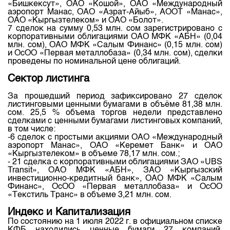
«Бишкексут», ОАО «Кошой», ОАО «Международный
аэропорт Манас, ОАО «Азрат-Айыб», АООТ «Манас»,
ОАО «Кыргызтелеком» и ОАО «Болот».
7 сделок на сумму 0,53 млн. сом зарегистрировано с
корпоративными облигациями ОАО МФК «АБН» (0,04
млн. сом), ОАО МФК «Салым Финанс» (0,15 млн. сом)
и ОсОО «Первая металлобаза» (0,34 млн. сом), сделки
проведены по номинальной цене облигаций.
Сектор листинга
За прошедший период зафиксировано 27 сделок
листинговыми ценными бумагами в объёме 81,38 млн.
сом. 25,5 % объема торгов недели представлено
сделками с ценными бумагами листинговых компаний,
в том числе:
-6 сделок с простыми акциями ОАО «Международный
аэропорт Манас», ОАО «Керемет Банк» и ОАО
«Кыргызтелеком» в объеме 78,17 млн. сом.;
- 21 сделка с корпоративными облигациями ЗАО «UBS
Transit», ОАО МФК «АБН», ЗАО «Кыргызский
инвестиционно-кредитный банк», ОАО МФК «Салым
Финанс», ОсОО «Первая металлобаза» и ОсОО
«Текстиль Транс» в объеме 3,21 млн. сом.
Индекс и Капитализация
По состоянию на 1 июля 2022 г. в официальном списке