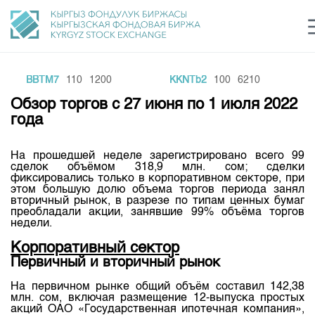
BBTM7
110
1200
KKNTb2
100
6210
Центр раскрытия информации
Сектор устойчивого развития
Ин
login
Обзор торгов с 27 июня по 1 июля 2022
Финансовый рынок KG
Рус
Кыр
Eng
года
О нас
На прошедшей неделе зарегистрировано всего 99
сделок объёмом 318,9 млн. сом; сделки
Направления
Общая информация
фиксировались только в корпоративном секторе, при
этом большую долю объема торгов периода занял
Акционеры
вторичный рынок, в разрезе по типам ценных бумаг
Нормативная база
Товарно-сырьевой сектор
преобладали акции, занявшие 99% объёма торгов
Руководство
недели.
Листинг
Статистика торгов
Биржевая деятельность
Внутренний аудитор
Корпоративный сектор
Центр раскрытия информации
Первичный и вторичный рынок
Депозитарная деятельность
Комитеты
Учебный центр
Итоги последних торгов
Тарифы
На первичном рынке общий объём составил 142,38
Центр раскрытия информации
Архив торгов
Участники торгов
млн. сом, включая размещение 12-выпуска простых
Аналитика
Общая информация
акций ОАО «Государственная ипотечная компания»,