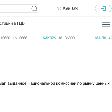
login
Рус
Кыр
Eng
стиции в ГЦБ
ка торгов
Учебный центр
2620
15
2666
KAKB25
18
35000
MAIR5
420
ледних торгов
Общая информация
гов
План работы на год
Капитализация
 по ЦБ
 по драг. металлам
маг, выданное Национальной комиссией по рынку ценных
е аукционов по ГЦБ
ы аукционов ГЦБ
Б в обращении
ы аукционов по