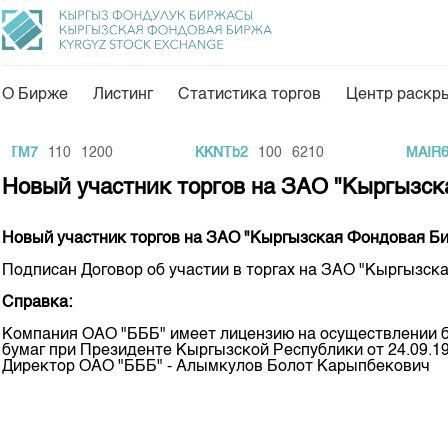
О Бирже
Листинг
Статистика торгов
Центр раскр
О нас
Направления
TM7
110
1200
KKNTb2
100
6210
MAIR6
Общая информация
Товарно-сырьевой с
Новый участник торгов на ЗАО "Кыргызск
Акционеры
Листинг
Новый участник торгов на ЗАО "Кыргызская Фондовая Би
Руководство
Центр раскрытия и
Подписан Договор об участии в торгах на ЗАО "Кыргызск
Внутренний аудитор
Тарифы
Справка:
Аналитика
Комитеты
Компания ОАО "БББ" имеет лицензию на осуществлении б
Финансовый рынок 
бумаг при Президенте Кыргызской Республики от 24.09.19
Участники торгов
Директор ОАО "БББ" - Алымкулов Болот Карыпбекович
Пресс-клуб
Наши партнеры
25 лет ЗАО КФБ
Cтратегия развития