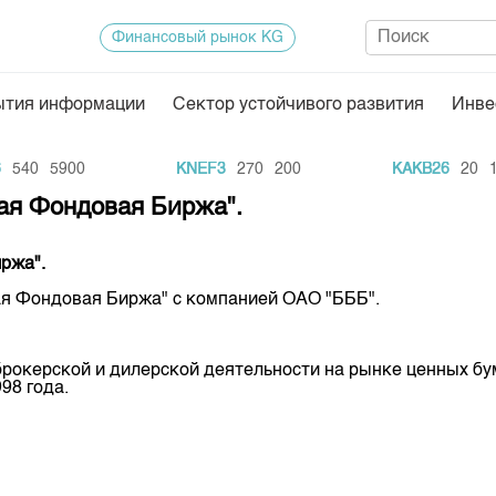
Финансовый рынок KG
ытия информации
Сектор устойчивого развития
Инве
Нормативная база
Статисти
540
5900
KNEF3
270
200
KAKB26
20
11
ектор
Биржевая деятельность
Итоги пос
ая Фондовая Биржа".
Депозитарная деятельность
Архив тор
ржа".
нформации
Центр раскрытия информации
Индекс и 
ая Фондовая Биржа" с компанией ОАО "БББ".
Котировки
Котировки
рокерской и дилерской деятельности на рынке ценных бу
KG
Расписани
98 года.
Результат
Объем ГЦ
Результат