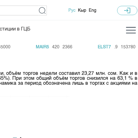
login
Рус
Кыр
Eng
стиции в ГЦБ
ка торгов
Учебный центр
0
MAIR5
420
2366
ELST7
.9
153780
ледних торгов
Общая информация
гов
План работы на год
 объём торгов недели составил 23,27 млн. сом. Как и в
Капитализация
%). При этом общий объём торгов снизился на 63,1 % в
амика за период обозначена лишь в торгах с акциями на
 по ЦБ
 по драг. металлам
е аукционов по ГЦБ
ы аукционов ГЦБ
Б в обращении
ы аукционов по