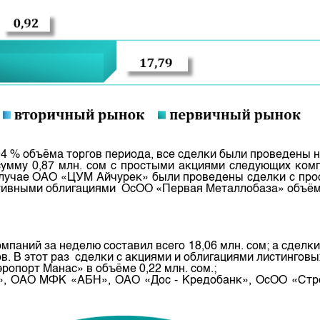
94 % объёма торгов периода, все сделки были проведены н
сумму 0,87 млн. сом с простыми акциями следующих ком
 случае ОАО «ЦУМ Айчурек» были проведены сделки с пр
тивными облигациями ОсОО «Первая Металлобаза» объёмом
мпаний за неделю составил всего 18,06 млн. сом; а сдел
гов. В этот раз сделки с акциями и облигациями листингов
опорт Манас» в объёме 0,22 млн. сом.;
», ОАО МФК «АБН», ОАО «Дос - Кредобанк», ОсОО «Стро