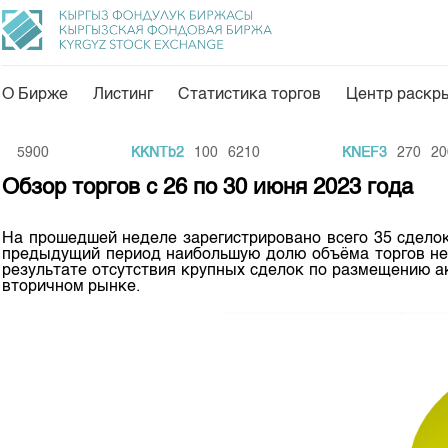
О Бирже
Листинг
Статистика торгов
Центр раскр
О нас
Направления
900
KKNTb2
100
6210
KNEF3
270
200
Общая информация
Товарно-сырьевой с
Обзор торгов с 26 по 30 июня 2023 года
Акционеры
Листинг
На прошедшей неделе зарегистрировано всего 35 сделок
Руководство
Центр раскрытия и
предыдущий период наибольшую долю объёма торгов нед
результате отсутствия крупных сделок по размещению а
Внутренний аудитор
Тарифы
вторичном рынке.
Аналитика
Комитеты
Финансовый рынок 
Участники торгов
Пресс-клуб
Наши партнеры
25 лет ЗАО КФБ
Cтратегия развития