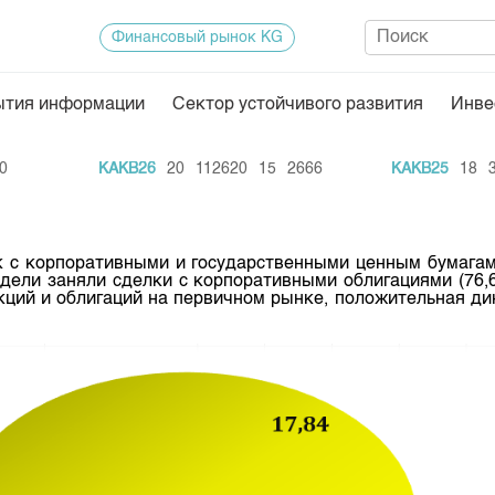
Финансовый рынок KG
ытия информации
Сектор устойчивого развития
Инве
Нормативная база
Статисти
KAKB26
20
112620
15
2666
KAKB25
18
3500
ектор
Биржевая деятельность
Итоги пос
Депозитарная деятельность
Архив тор
 c корпоративными и государственными ценным бумагами,
нформации
Центр раскрытия информации
Индекс и 
ели заняли сделки с корпоративными облигациями (76,65
кций и облигаций на первичном рынке, положительная дин
Котировки
Котировки
KG
Расписани
Результат
Объем ГЦ
Результат