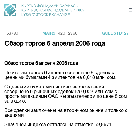
153780
MAIR5
420
2366
GOLDSTD12791
Центр раскрытия информации
Сектор устойчивого развития
Ин
login
Обзор торгов 6 апреля 2006 года
Финансовый рынок KG
Рус
Кыр
Eng
О нас
Обзор торгов 6 апреля 2006 года
По итогам торгов 6 апреля совершено 8 сделок с
Направления
Общая информация
ценными бумагами 4 эмитентов на 0,018 млн. сом.
Акционеры
Нормативная база
С ценными бумагами листинговых компаний
Товарно-сырьевой сектор
совершено 6 рыночных сделок на 0,002 млн. сом с
Руководство
простыми акциями ОАО Кыргызтелеком по цене 8 сом
Листинг
Статистика торгов
Биржевая деятельность
за акцию.
Внутренний аудитор
Центр раскрытия информации
Депозитарная деятельность
Все сделки заключены на вторичном рынке и только с
Комитеты
Учебный центр
Итоги последних торгов
акциями.
Тарифы
Центр раскрытия информации
Архив торгов
Участники торгов
Значенеи индекса осталось на отметке 69,8671.
Аналитика
Общая информация