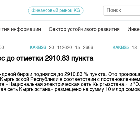
Финансовый рынок KG
ытия информации
Сектор устойчивого развития
Инве
Нормативная база
Статисти
0
KAKB26
20
112620
15
2666
KAKB25
18
3
ектор
Биржевая деятельность
Итоги пос
 до отметки 2910.83 пункта
Депозитарная деятельность
Архив тор
ндовой биржи поднялся до 2910.83 % пункта. Это произо
нформации
Центр раскрытия информации
Индекс и 
 Кыргызской Республики в соответствии с постановление
в «Национальная электрическая сеть Кыргызстана» и "Э
Котировки
я сеть Кыргызстана» размещено на сумму 10 млрд.сомов
Котировки
KG
Расписани
Результат
Объем ГЦ
Результат