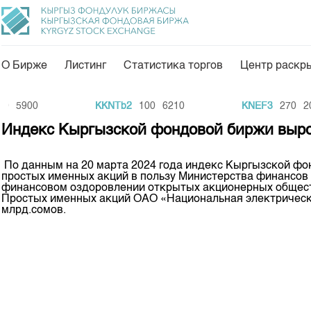
О Бирже
Листинг
Статистика торгов
Центр раскр
О нас
Направления
0
5900
KKNTb2
100
6210
KNEF3
270
20
Общая информация
Товарно-сырьевой с
Индекс Кыргызской фондовой биржи вырос
Акционеры
Листинг
По данным на 20 марта 2024 года индекс Кыргызской фо
Руководство
Центр раскрытия и
простых именных акций в пользу Министерства финансов
финансовом оздоровлении открытых акционерных общест
Внутренний аудитор
Тарифы
Простых именных акций ОАО «Национальная электрическа
млрд.сомов.
Аналитика
Комитеты
Финансовый рынок 
Участники торгов
Пресс-клуб
Наши партнеры
25 лет ЗАО КФБ
Cтратегия развития