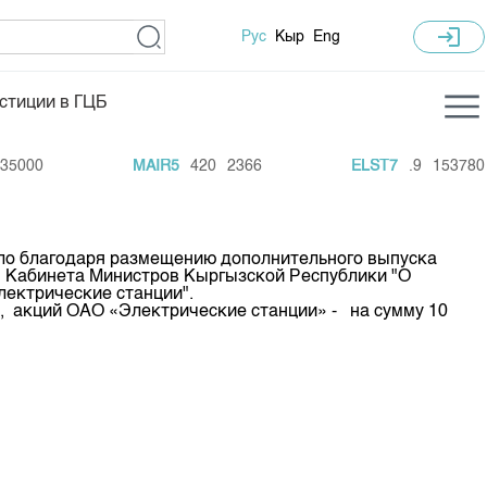
login
Рус
Кыр
Eng
стиции в ГЦБ
ка торгов
Учебный центр
5000
MAIR5
420
2366
ELST7
.9
153780
ледних торгов
Общая информация
гов
План работы на год
шло благодаря размещению дополнительного выпуска
Капитализация
м Кабинета Министров Кыргызской Республики "О
лектрические станции".
 по ЦБ
, акций ОАО «Электрические станции» - на сумму 10
 по драг. металлам
е аукционов по ГЦБ
ы аукционов ГЦБ
Б в обращении
ы аукционов по