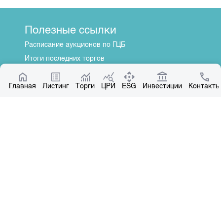
Полезные ссылки
Расписание аукционов по ГЦБ
Итоги последних торгов
Котировки по ЦБ
Главная
Центр раскрытия информации
Листинг
Торги
ЦРИ
ESG
Инвестиции
Контакты
О нас
Общая информация
Контакты
Руководство
Наши партнеры
Контакты
+996 312 31 14 84
+996 551 31 14 84
office@kse.kg