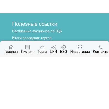
Полезные ссылки
Расписание аукционов по ГЦБ
Итоги последних торгов
Котировки по ЦБ
Главная
Центр раскрытия информации
Листинг
Торги
ЦРИ
ESG
Инвестиции
Контакты
О нас
Общая информация
Контакты
Руководство
Наши партнеры
Контакты
+996 312 31 14 84