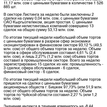
Индекс и Капитализация
Наши партнеры
Финансовый рынок KG
11,17 млн. сом с ценными бумагами в количестве 1 526
План работы на год
885 шт.
Котировки по ЦБ
Cтратегия развития
Пресс-клуб
В секторе Листинга за неделю были заключены 2
Котировки по драг. металлам
сделки на сумму 0,04 млн. сом, с ценными бумагами
Корпоративные документы
25 лет ЗАО КФБ
ОАО Кыргызтелеком, акция простая. С ценными
Расписание аукционов по ГЦБ
бумагами нелистинговых компаний совершено 13
Контакты
сделок на общую сумму 53,13 млн. сом.
Результаты аукционов ГЦБ
По итогам текущей недели наибольший объем торгов
Объем ГЦБ в обращении
с ценными бумагами в разрезе сфер экономики
сконцентрирован в финансовом секторе 93,12 % (49,5
Результаты аукционов по депозитам
млн. сом) от общего объема торгов за неделю. Объем
торгов в сфере обслуживания составил 4,61 % (2,4
млн. сом), и лишь 2,27% (1,2 млн. сом) объема торгов
составил в промышленном секторе. Всего за неделю
зарегистрировано 15 сделок из них: промышленность -
3 сделки, сфера обслуживания - 6 сделок,
финансовый сектор - 6 сделок.
По итогам текущей недели наибольший объем торгов
пришелся на сделки с ценными бумагами
акционерных обществ г. Бишкек 97,73% (или 51,9 млн.
сом) от общего объема торгов за неделю. Объем
торгов по Чуйской области составил 2,27 % (или 1,2
млн. сом).
Значение индекса в течение изменилось на -8,44