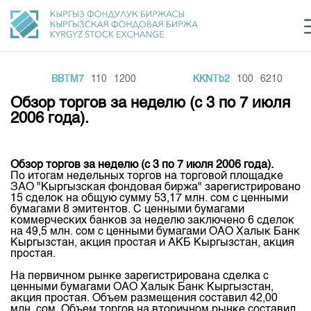
BBTM7
110
1200
KKNTb2
100
6210
Центр раскрытия информации
Сектор устойчивого развития
Ин
login
Обзор торгов за неделю (с 3 по 7 июля
Финансовый рынок KG
Рус
Кыр
Eng
2006 года).
О нас
Обзор торгов за неделю (с 3 по 7 июля 2006 года).
Направления
Общая информация
По итогам недельных торгов на торговой площадке
ЗАО "Кыргызская фондовая биржа" зарегистрировано
Акционеры
15 сделок на общую сумму 53,17 млн. сом с ценными
Нормативная база
Товарно-сырьевой сектор
бумагами 8 эмитентов. С ценными бумагами
Руководство
коммерческих банков за неделю заключено 6 сделок
Листинг
на 49,5 млн. сом с ценными бумагами ОАО Халык Банк
Статистика торгов
Биржевая деятельность
Внутренний аудитор
Кыргызстан, акция простая и АКБ Кыргызстан, акция
Центр раскрытия информации
простая.
Депозитарная деятельность
Комитеты
Учебный центр
Итоги последних торгов
Тарифы
На первичном рынке зарегистрирована сделка с
Центр раскрытия информации
ценными бумагами ОАО Халык Банк Кыргызстан,
Архив торгов
Участники торгов
Аналитика
акция простая. Объем размещения составил 42,00
Общая информация
млн. сом. Объем торгов на вторичном рынке составил