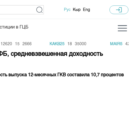
login
Рус
Кыр
Eng
стиции в ГЦБ
ка торгов
Учебный центр
2620
15
2666
KAKB25
18
35000
MAIR5
420
ледних торгов
Общая информация
КФБ, средневзвешенная доходность
гов
План работы на год
Капитализация
сть выпуска 12-месячных ГКВ составила 10,7 процентов
 по ЦБ
 по драг. металлам
е аукционов по ГЦБ
ы аукционов ГЦБ
Б в обращении
ы аукционов по