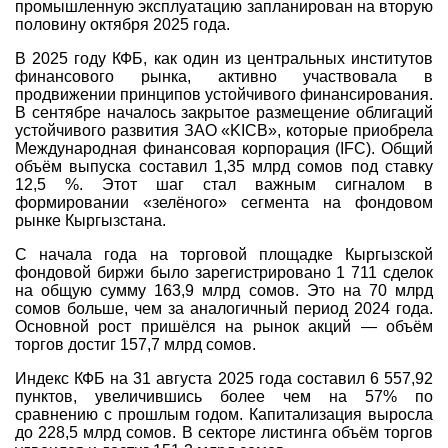
промышленную эксплуатацию запланирован на вторую
половину октября 2025 года.
В 2025 году КФБ, как один из центральных институтов
финансового рынка, активно участвовала в
продвижении принципов устойчивого финансирования.
В сентябре началось закрытое размещение облигаций
устойчивого развития ЗАО «KICB», которые приобрела
Международная финансовая корпорация (IFC). Общий
объём выпуска составил 1,35 млрд сомов под ставку
12,5 %. Этот шаг стал важным сигналом в
формировании «зелёного» сегмента на фондовом
рынке Кыргызстана.
С начала года на торговой площадке Кыргызской
фондовой биржи было зарегистрировано 1 711 сделок
на общую сумму 163,9 млрд сомов. Это на 70 млрд
сомов больше, чем за аналогичный период 2024 года.
Основной рост пришёлся на рынок акций — объём
торгов достиг 157,7 млрд сомов.
Индекс КФБ на 31 августа 2025 года составил 6 557,92
пунктов, увеличившись более чем на 57% по
сравнению с прошлым годом. Капитализация выросла
до 228,5 млрд сомов. В секторе листинга объём торгов