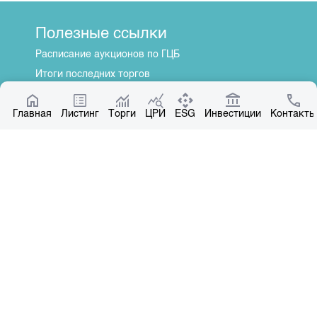
Полезные ссылки
Расписание аукционов по ГЦБ
Итоги последних торгов
Котировки по ЦБ
Главная
Центр раскрытия информации
Листинг
Торги
ЦРИ
ESG
Инвестиции
Контакты
О нас
Общая информация
Контакты
Руководство
Наши партнеры
Контакты
+996 312 31 14 84
+996 551 31 14 84
office@kse.kg