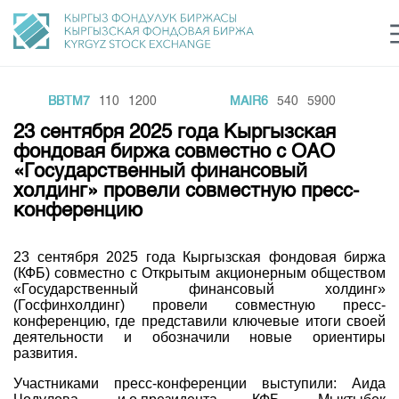
BBTM7
110
1200
MAIR6
540
5900
Центр раскрытия информации
Сектор устойчивого развития
Ин
login
23 сентября 2025 года Кыргызская
Финансовый рынок KG
Рус
Кыр
Eng
фондовая биржа совместно с ОАО
«Государственный финансовый
О нас
холдинг» провели совместную пресс-
конференцию
Направления
Общая информация
Акционеры
23 сентября 2025 года Кыргызская фондовая биржа
Нормативная база
Товарно-сырьевой сектор
(КФБ) совместно с Открытым акционерным обществом
Руководство
«Государственный финансовый холдинг»
Листинг
Статистика торгов
(Госфинхолдинг) провели совместную пресс-
Биржевая деятельность
Внутренний аудитор
конференцию, где представили ключевые итоги своей
Центр раскрытия информации
Депозитарная деятельность
деятельности и обозначили новые ориентиры
Комитеты
Учебный центр
Итоги последних торгов
Тарифы
развития.
Центр раскрытия информации
Архив торгов
Участники торгов
Аналитика
Участниками пресс-конференции выступили: Аида
Общая информация