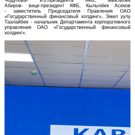
Чодулова- и.о.президента КФБ, Мыктыбек
Индекс и Капитализация
Наши партнеры
Финансовый рынок KG
Абиров- вице-президент КФБ, Кылычбек Асеков
План работы на год
- заместитель Председателя Правления ОАО
Котировки по ЦБ
Cтратегия развития
Пресс-клуб
«Государственный финансовый холдинг», Эмил уулу
Таалайбек - начальник Департамента корпоративного
Котировки по драг. металлам
Корпоративные документы
25 лет ЗАО КФБ
управления ОАО «Государственный финансовый
Расписание аукционов по ГЦБ
холдинг».
Контакты
Результаты аукционов ГЦБ
Объем ГЦБ в обращении
Результаты аукционов по депозитам