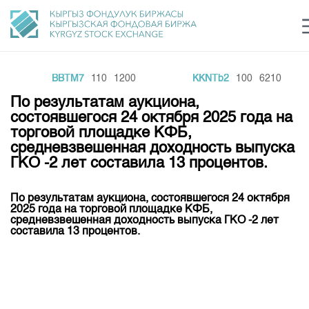
BBTM7
110
1200
KKNTb2
100
6210
Центр раскрытия информации
Сектор устойчивого развития
Ин
login
По результатам аукциона,
Финансовый рынок KG
Рус
Кыр
Eng
состоявшегося 24 октября 2025 года на
торговой площадке КФБ,
О нас
средневзвешенная доходность выпуска
ГКО -2 лет составила 13 процентов.
Направления
Общая информация
Акционеры
По результатам аукциона, состоявшегося 24 октября
Нормативная база
Товарно-сырьевой сектор
2025 года на торговой площадке КФБ,
Руководство
средневзвешенная доходность выпуска ГКО -2 лет
Листинг
составила 13 процентов.
Статистика торгов
Биржевая деятельность
Внутренний аудитор
Центр раскрытия информации
Депозитарная деятельность
Комитеты
Учебный центр
Итоги последних торгов
Тарифы
Центр раскрытия информации
Архив торгов
Участники торгов
Аналитика
Общая информация