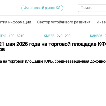
Финансовый рынок KG
ытия информации
Сектор устойчивого развития
Инве
Нормативная база
Статисти
b2
100
6210
KNEF3
270
200
KAKB26
20
ектор
Биржевая деятельность
Итоги пос
21 мая 2026 года на торговой площадке К
ов
Депозитарная деятельность
Архив тор
нформации
Центр раскрытия информации
Индекс и 
да на торговой площадке КФБ, средневзвешенная доходно
Котировки
Котировки
KG
Расписани
Результат
Объем ГЦ
Результат