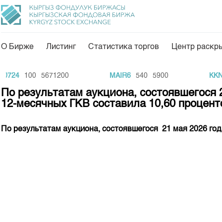
О Бирже
Листинг
Статистика торгов
Центр раскр
О нас
Направления
724
100
5671200
MAIR6
540
5900
KKNT
Общая информация
Товарно-сырьевой с
По результатам аукциона, состоявшегося 
12-месячных ГКВ составила 10,60 процент
Акционеры
Листинг
Руководство
Центр раскрытия и
По результатам аукциона, состоявшегося 21 мая 2026 го
Внутренний аудитор
Тарифы
Аналитика
Комитеты
Финансовый рынок 
Участники торгов
Пресс-клуб
Наши партнеры
25 лет ЗАО КФБ
Cтратегия развития