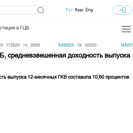
login
Рус
Кыр
Eng
стиции в ГЦБ
ка торгов
Учебный центр
112620
15
2666
KAKB25
18
35000
MAIR5
ледних торгов
Общая информация
ФБ, средневзвешенная доходность выпуска
гов
План работы на год
Капитализация
сть выпуска 12-месячных ГКВ составила 10,60 процентов
 по ЦБ
 по драг. металлам
е аукционов по ГЦБ
ы аукционов ГЦБ
Б в обращении
ы аукционов по