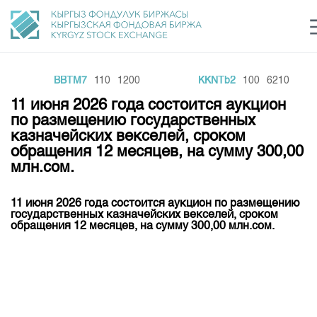
BBTM7
110
1200
KKNTb2
100
6210
Центр раскрытия информации
Сектор устойчивого развития
Ин
login
11 июня 2026 года состоится аукцион
Финансовый рынок KG
Рус
Кыр
Eng
по размещению государственных
казначейских векселей, сроком
О нас
обращения 12 месяцев, на сумму 300,00
млн.сом.
Направления
Общая информация
Акционеры
11 июня 2026 года состоится аукцион по размещению
Нормативная база
Товарно-сырьевой сектор
государственных казначейских векселей, сроком
Руководство
обращения 12 месяцев, на сумму 300,00 млн.сом.
Листинг
Статистика торгов
Биржевая деятельность
Внутренний аудитор
Центр раскрытия информации
Депозитарная деятельность
Комитеты
Учебный центр
Итоги последних торгов
Тарифы
Центр раскрытия информации
Архив торгов
Участники торгов
Аналитика
Общая информация