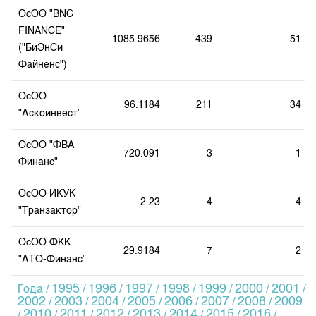
Индекс и Капитализация
Наши партнеры
Финансовый рынок KG
План работы на год
ОсОО "BNC
Котировки по ЦБ
Cтратегия развития
FINANCE"
Пресс-клуб
1085.9656
439
51
("БиЭнСи
Котировки по драг. металлам
Корпоративные документы
25 лет ЗАО КФБ
Файненс")
Расписание аукционов по ГЦБ
Контакты
Результаты аукционов ГЦБ
ОсОО
96.1184
211
34
"Аскоинвест"
Объем ГЦБ в обращении
Результаты аукционов по депозитам
ОсОО "ФВА
720.091
3
1
Финанс"
ОсОО ИКУК
2.23
4
4
"Транзактор"
ОсОО ФКК
29.9184
7
2
"АТО-Финанс"
1995
1996
1997
1998
1999
2000
2001
Года /
/
/
/
/
/
/
/
2002
2003
2004
2005
2006
2007
2008
2009
/
/
/
/
/
/
/
2010
2011
2012
2013
2014
2015
2016
/
/
/
/
/
/
/
/