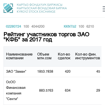
BQ02280724
100
4044200
KKNTb2
100
6210
Центр раскрытия информации
Сектор устойчивого развития
Ин
login
Рейтинг участников торгов ЗАО
Финансовый рынок KG
Рус
Кыр
Eng
"КФБ" за 2017 год
О нас
Наименование
Объем
Кол-во
Кол-во фин.
Направления
компании
млн.сом
сделок
инструментов
Общая информация
Акционеры
Нормативная база
Товарно-сырьевой сектор
ЗАО "Заман"
1853.7838
420
45
Руководство
Листинг
Статистика торгов
Биржевая деятельность
Внутренний аудитор
ОсОО
Центр раскрытия информации
Депозитарная деятельность
Финансовая
Комитеты
Учебный центр
Итоги последних торгов
883.5763
634
29
Тарифы
компания
Центр раскрытия информации
Архив торгов
Участники торгов
"Сенти"
Аналитика
Общая информация