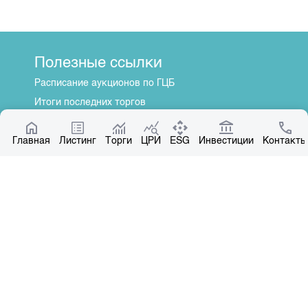
Полезные ссылки
Расписание аукционов по ГЦБ
Итоги последних торгов
Котировки по ЦБ
Главная
Центр раскрытия информации
Листинг
Торги
ЦРИ
ESG
Инвестиции
Контакты
О нас
Общая информация
Контакты
Руководство
Наши партнеры
Контакты
+996 312 31 14 84
+996 551 31 14 84