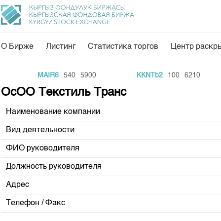
О Бирже
Листинг
Статистика торгов
Центр раскр
О нас
Направления
MAIR6
540
5900
KKNTb2
100
6210
Общая информация
Товарно-сырьевой с
ОсОО Текстиль Транс
Акционеры
Листинг
Наименование компании
Руководство
Центр раскрытия и
Вид деятельности
Внутренний аудитор
Тарифы
ФИО руководителя
Аналитика
Комитеты
Должность руководителя
Финансовый рынок 
Участники торгов
Адрес
Пресс-клуб
Наши партнеры
Телефон / Факс
25 лет ЗАО КФБ
Cтратегия развития