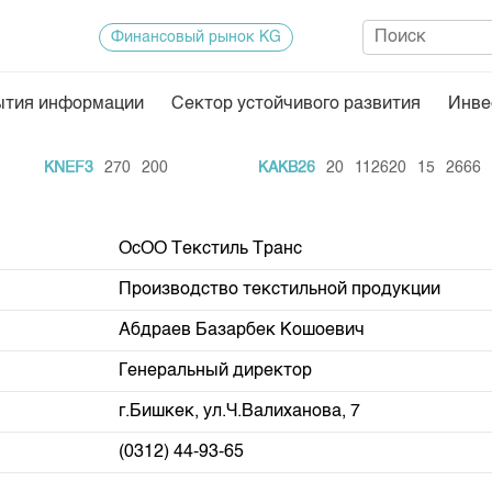
Финансовый рынок KG
ытия информации
Сектор устойчивого развития
Инве
Нормативная база
Статисти
KNEF3
270
200
KAKB26
20
112620
15
2666
ектор
Биржевая деятельность
Итоги пос
Депозитарная деятельность
Архив тор
ОсОО Текстиль Транс
нформации
Центр раскрытия информации
Индекс и 
Производство текстильной продукции
Котировки
Абдраев Базарбек Кошоевич
Котировки
Генеральный директор
KG
Расписани
г.Бишкек, ул.Ч.Валиханова, 7
Результат
(0312) 44-93-65
Объем ГЦ
Результат