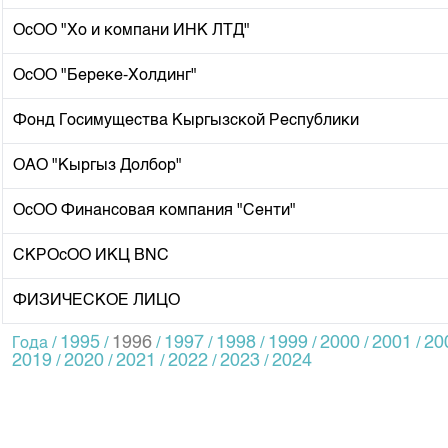
Corporate Documents
ОсОО "Хо и компани ИНК ЛТД"
Contact
ОсОО "Береке-Холдинг"
Фонд Госимущества Кыргызской Республики
ОАО "Кыргыз Долбор"
ОсОО Финансовая компания "Сенти"
СКРОсОО ИКЦ BNC
ФИЗИЧЕСКОЕ ЛИЦО
1995
1996
1997
1998
1999
2000
2001
20
Года /
/
/
/
/
/
/
/
2019
2020
2021
2022
2023
2024
/
/
/
/
/