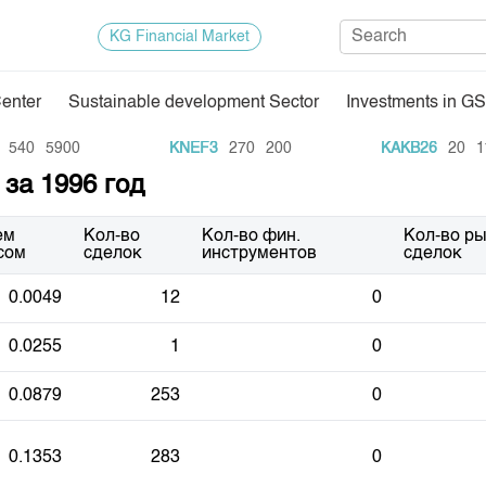
KG Financial Market
Center
Sustainable development Sector
Investments in GS
Regulatory Base
Trade Stat
540
5900
KNEF3
270
200
KAKB26
20
11
за 1996 год
Exchange Activities
Results of
Depositary Activities
Trade Arch
ем
Кол-во
Кол-во фин.
Кол-во р
сом
сделок
инструментов
сделок
e Center
Information Disclosure Center
Index and M
0.0049
12
0
Quotes
Auction GS
0.0255
1
0
Results of
0.0879
253
0
E
0.1353
283
0