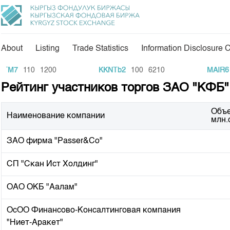
About
Listing
Trade Statistics
Information Disclosure 
About Us
Directions
TM7
110
1200
KKNTb2
100
6210
MAIR6
Рейтинг участников торгов ЗАО "КФБ" 
General Information
Commodity Sector
Shareholders
Listing
Объ
Наименование компании
млн.
Board of Directors
Information Disclosur
ЗАО фирма "Passer&Co"
Revisory Committee
Tariffs
Analytics
Committees
СП "Скан Ист Холдинг"
KG Financial Market
Markets Participants
ОАО OKБ "Аалам"
Press Club
Our Partners
ОсОО Финансово-Консалтинговая компания
25 years of CJSC KS
Development Strategy
"Ниет-Аракет"