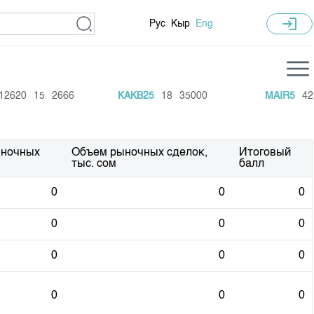
login
Рус
Кыр
Eng
istics
Training Centre
2620
15
2666
KAKB25
18
35000
MAIR5
420
 Recent Trades
General Information
ive
Annual Work Plan
ыночных
Объем рыночных сделок,
Итоговый
тыс. сом
балл
arket Capitalisation
0
0
0
 Schedule
0
0
0
 GS auctions
0
0
0
0
0
0