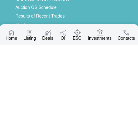
Auction GS Schedule
Results of Recent Trades
Quotes
Information Disclosure Center
Home
Listing
Deals
OI
ESG
Investments
Contacts
About Us
General Information
Contact
Board of Directors
Our Partners
Contact
+996 312 31 14 84
+996 551 31 14 84
office@kse.kg