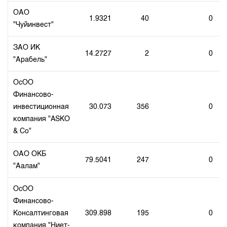
Index and Market Capitalisation
Our Partners
KG Financial Market
Annual Work Plan
ОАО
1.9321
40
0
Quotes
Development Strategy
Press Club
"Чуйинвест"
Auction GS Schedule
Corporate Documents
25 years of CJSC KSE
ЗАО ИК
Results of GS auctions
14.2727
2
0
Contact
"Арабель"
ОсОО
Финансово-
инвестиционная
30.073
356
0
компания "ASKO
& Co"
ОАО OKБ
79.5041
247
0
"Аалам"
ОсОО
Финансово-
Консалтинговая
309.898
195
0
компания "Ниет-