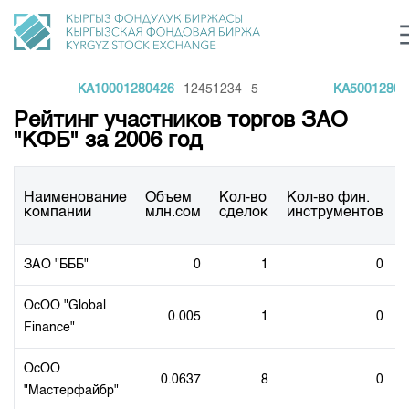
KA10001280426
12451234
5
KA50012804
e Center
Рейтинг участников торгов ЗАО
Sustainable development Sector
Инвестиции в ГЦБ ав
C
login
"КФБ" за 2006 год
KG Financial Market
Рус
Кыр
Eng
About Us
Наименование
Объем
Кол-во
Кол-во фин.
компании
млн.сом
сделок
инструментов
Directions
General Information
Shareholders
ЗАО "БББ"
0
1
0
Regulatory Base
Commodity Sector
Board of Directors
Listing
ОсОО "Global
Trade Statistics
Exchange Activities
0.005
1
0
Revisory Committee
Finance"
Information Disclosure Center
Depositary Activities
Committees
Training Centre
Results of Recent Trades
Tariffs
ОсОО
Information Disclosure Center
0.0637
8
0
Trade Archive
Markets Participants
Analytics
"Мастерфайбр"
General Information