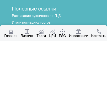
Полезные ссылки
Расписание аукционов по ГЦБ
Итоги последних торгов
Котировки по ЦБ
Главная
Центр раскрытия информации
Листинг
Торги
ЦРИ
ESG
Инвестиции
Контакты
О нас
Общая информация
Контакты
Руководство
Наши партнеры
Контакты
+996 312 31 14 84
+996 551 31 14 84
office@kse.kg