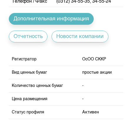
Телефон / Факс
(0312) 34-55-35, 34-55-24
Индекс и Капитализация
Наши партнеры
Финансовый рынок KG
План работы на год
Котировки по ЦБ
Cтратегия развития
Пресс-клуб
Дополнительная информация
Котировки по драг. металлам
Корпоративные документы
25 лет ЗАО КФБ
Расписание аукционов по ГЦБ
Контакты
Отчетность
Новости компании
Результаты аукционов ГЦБ
Объем ГЦБ в обращении
Регистратор
ОсОО СККР
Результаты аукционов по депозитам
Вид ценных бумаг
простые акции
Количество ценных бумаг
-
Цена размещения
-
Статус профиля
Активен