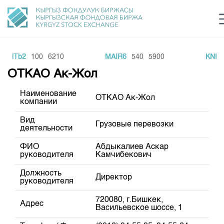
KKNTb2
100
6210
MAIR6
540
5900
KNEF
Центр раскрытия информации
Сектор устойчивого развития
Ин
login
ОТКАО Ак-Жол
Финансовый рынок KG
Рус
Кыр
Eng
Наименование
ОТКАО Ак-Жол
О нас
компании
Вид
Направления
Грузовые перевозки
Общая информация
деятельности
Акционеры
ФИО
Абдыкалиев Аскар
Нормативная база
Товарно-сырьевой сектор
руководителя
Камчибекович
Руководство
Листинг
Статистика торгов
Биржевая деятельность
Должность
Внутренний аудитор
Директор
Центр раскрытия информации
руководителя
Депозитарная деятельность
Комитеты
Учебный центр
Итоги последних торгов
Тарифы
720080, г.Бишкек,
Центр раскрытия информации
Адрес
Васильевское шоссе, 1
Архив торгов
Участники торгов
Аналитика
Общая информация