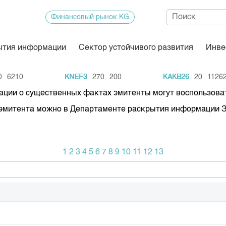
Финансовый рынок KG
ытия информации
Сектор устойчивого развития
Инве
Нормативная база
Статисти
6210
KNEF3
270
200
KAKB26
20
112620
ектор
Биржевая деятельность
Итоги пос
ации о существенных фактах эмитенты могут воспользова
Депозитарная деятельность
Архив тор
ту эмитента можно в Департаменте раскрытия информации 
нформации
Центр раскрытия информации
Индекс и 
Котировки
1
2
3
4
5
6
7
8
9
10
11
12
13
Котировки
KG
Расписани
Результат
Объем ГЦ
Результат