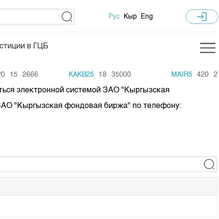
login
Рус
Кыр
Eng
стиции в ГЦБ
ка торгов
Учебный центр
15
2666
KAKB25
18
35000
MAIR5
420
236
ледних торгов
Общая информация
ться электронной системой ЗАО "Кыргызская
гов
План работы на год
ЗАО "Кыргызская фондовая биржа" по телефону:
Капитализация
 по ЦБ
 по драг. металлам
е аукционов по ГЦБ
ы аукционов ГЦБ
Б в обращении
ы аукционов по