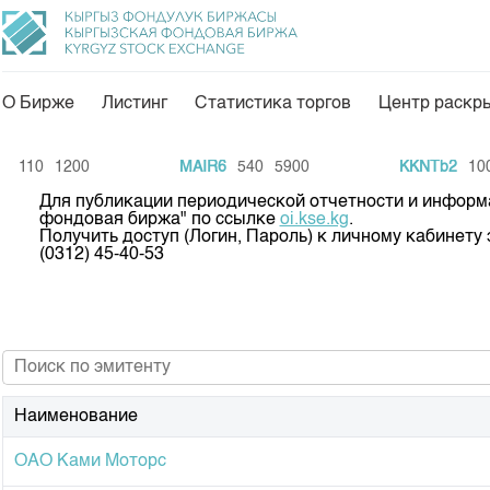
О Бирже
Листинг
Статистика торгов
Центр раскр
О нас
Направления
110
1200
MAIR6
540
5900
KKNTb2
100
Общая информация
Товарно-сырьевой с
Для публикации периодической отчетности и информ
фондовая биржа" по ссылке
oi.kse.kg
.
Акционеры
Листинг
Получить доступ (Логин, Пароль) к личному кабине
(0312) 45-40-53
Руководство
Центр раскрытия и
Внутренний аудитор
Тарифы
Аналитика
Комитеты
Финансовый рынок 
Участники торгов
Пресс-клуб
Наименование
Наши партнеры
25 лет ЗАО КФБ
ОАО Ками Моторс
Cтратегия развития